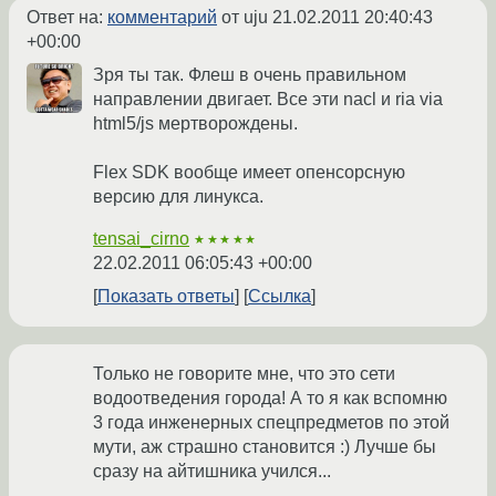
Ответ на:
комментарий
от uju
21.02.2011 20:40:43
+00:00
Зря ты так. Флеш в очень правильном
направлении двигает. Все эти nacl и ria via
html5/js мертворождены.
Flex SDK вообще имеет опенсорсную
версию для линукса.
tensai_cirno
★★★★★
22.02.2011 06:05:43 +00:00
Показать ответы
Ссылка
Только не говорите мне, что это сети
водоотведения города! А то я как вспомню
3 года инженерных спецпредметов по этой
мути, аж страшно становится :) Лучше бы
сразу на айтишника учился...