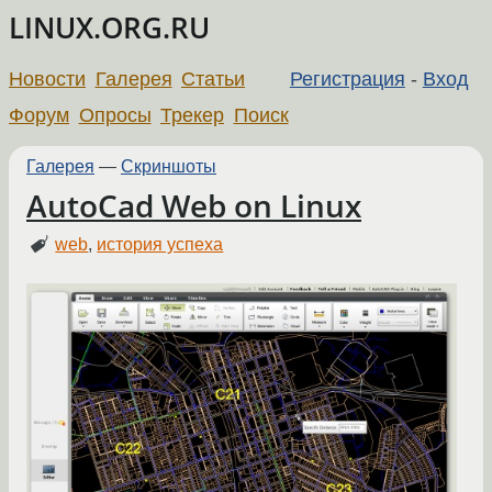
LINUX.ORG.RU
Новости
Галерея
Статьи
Регистрация
-
Вход
Форум
Опросы
Трекер
Поиск
Галерея
—
Скриншоты
AutoCad Web on Linux
web
,
история успеха