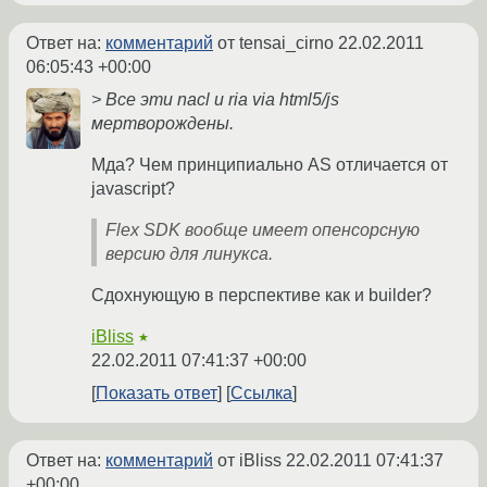
Ответ на:
комментарий
от tensai_cirno
22.02.2011
06:05:43 +00:00
> Все эти nacl и ria via html5/js
мертворождены.
Мда? Чем принципиально AS отличается от
javascript?
Flex SDK вообще имеет опенсорсную
версию для линукса.
Сдохнующую в перспективе как и builder?
iBliss
★
22.02.2011 07:41:37 +00:00
Показать ответ
Ссылка
Ответ на:
комментарий
от iBliss
22.02.2011 07:41:37
+00:00