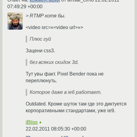
07:49:29 +00:00
> RTMP хотя бы.
<video src=«<video url>»>
Плюс гуй
Зацени css3.
без всяких скидок 3d.
Тут увы факт. Pixel Bender пока не
переплюнуть.
Которое даже в ie6 работает.
Outdated. Кроме шуток там где это диктуется
корпоративными стандартами, уже ie9.
iBliss
★
22.02.2011 08:05:30 +00:00