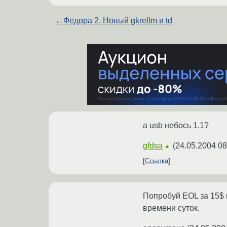
←
Федора 2. Новый gkrellm и td
а usb небось 1.1?
gfdsa
(
24.05.2004 08
★
Ссылка
Попробуй EOL за 15$ и
времени суток.