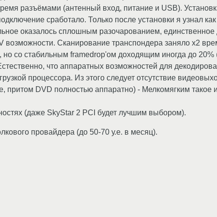
тремя разъёмами (антенный вход, питание и USB). Установк
 подключение сработало. Только после установки я узнал как
ьное оказалось сплошным разочарованием, единственное д
TV возможности. Сканирование транспондера заняло x2 врем
, но со стабильным framedrop'ом доходящим иногда до 20% 
стественно, что аппаратных возможностей для декодирован
рузкой процессора. Из этого следует отсутствие видеовыхо
 притом DVD полностью аппаратно) - Мелкомягким такое и 
остях (даже SkyStar 2 PCI будет лучшим выбором).
лкового провайдера (до 50-70 у.е. в месяц).