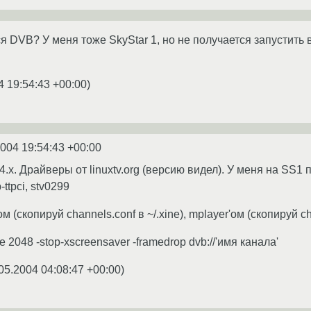
я DVB? У меня тоже SkyStar 1, но не получается запустить 
4 19:54:43 +00:00
)
2004 19:54:43 +00:00
4.х. Драйверы от linuxtv.org (версию видел). У меня на SS1
-ttpci, stv0299
 (скопируй channels.conf в ~/.xine), mplayer'ом (скопируй ch
he 2048 -stop-xscreensaver -framedrop dvb://'имя канала'
05.2004 04:08:47 +00:00
)