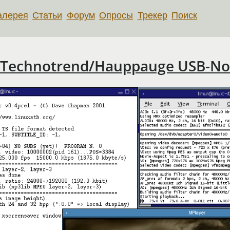
алерея
Статьи
Форум
Опросы
Трекер
Поиск
и Technotrend/Hauppauge USB-No