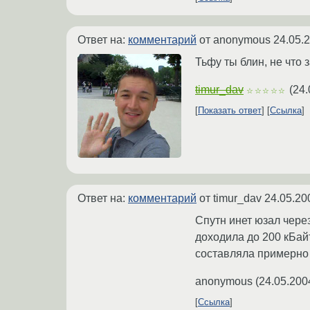
Ответ на:
комментарий
от anonymous
24.05.
Тьфу ты блин, не что 
timur_dav
(
24.
☆☆☆☆☆
Показать ответ
Ссылка
Ответ на:
комментарий
от timur_dav
24.05.20
Спутн инет юзал чере
доходила до 200 кБайт
составляла примерно 
anonymous
(
24.05.200
Ссылка