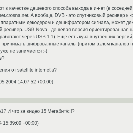
т в качестве дешёвого способа выхода в и-нет (в соседней
et.crosna.net. А вообще, DVB - это спутниковый ресивер к 
с аппаратным декодером и дешифратором сигнала, может де
 ресивер. USB-Nova - дешёвая версия ориентированная на
л работают через USB 1.1). Ещё есть куча внутренних версий,
н принимать шифрованные каналы (притом взлом каналов на
же не занимается :-(
е?
ия от satellite internet'а?
05.2004 14:07:52 +00:00
)
e1? И что за видео 15 Мегабит/с!!?
4 15:39:09 +00:00
)