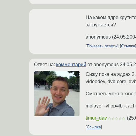
На каком ядре крутитс
загружается?
anonymous
(
24.05.200
Показать ответы
Ссылка
Ответ на:
комментарий
от anonymous
24.05.
Сижу пока на ядрах 2.
videodev, dvb-core, dvb
Смотреть можно xine'ом
mplayer -vf pp=lb -cac
timur_dav
(
25.
☆☆☆☆☆
Ссылка