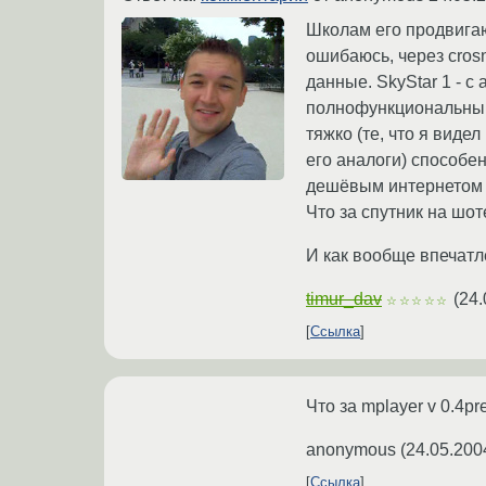
Школам его продвигаю
ошибаюсь, через crosn
данные. SkyStar 1 - 
полнофункциональный
тяжко (те, что я виде
его аналоги) способе
дешёвым интернетом у
Что за спутник на шот
И как вообще впечатлен
timur_dav
(
24.
☆☆☆☆☆
Ссылка
Что за mplayer v 0.4pr
anonymous
(
24.05.200
Ссылка