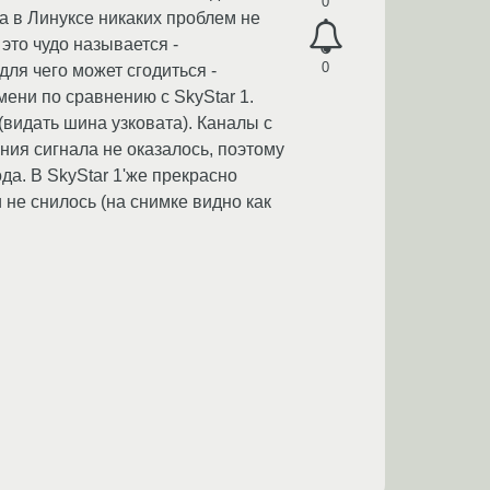
0
а в Линуксе никаких проблем не
 это чудо называется -
0
ля чего может сгодиться -
ени по сравнению с SkyStar 1.
(видать шина узковата). Каналы с
ия сигнала не оказалось, поэтому
да. В SkyStar 1'же прекрасно
не снилось (на снимке видно как