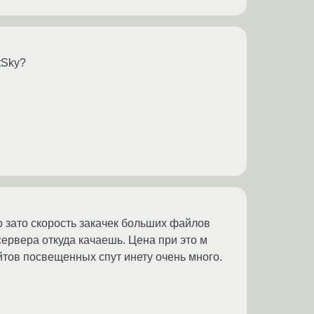
tSky?
о зато скорость закачек больших файлов
 сервера откуда качаешь. Цена при это м
йтов посвещенных спут инету очень много.