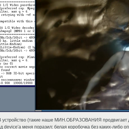
B устройство (такие наше МИН.ОБРАЗОВАНИЯ продвигает д
ид device'а меня поразил: белая коробочка без каких-либо 