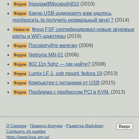
[продам][Москва]n810
(2010)
Форум
Какую USB-аудиокарту вам удалось
Форум
пробросить (и получить нормальный звук) ?
(2014)
Фонд FSF сертифицировал новые звуковые
Новости
карты и WiFi-адаптеры
(2019)
Посоветуйте железку
(2009)
Форум
Netronix MN-01
(2006)
Форум
802.11n 5ghz — где найти?
(2008)
Форум
Lumix LF-1, usb mount, fedora 19
(2013)
Форум
Компьютер с питанием от USB
(2015)
Форум
Проблема с пробросом PCI в KVM.
(2013)
Форум
О Сервере
-
Правила форума
-
Разметка Markdown
Вверх
Сообщить об ошибке
https://www.linux.org.ru/