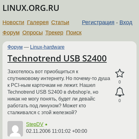
LINUX.ORG.RU
Новости
Галерея
Статьи
Регистрация
-
Вход
Форум
Опросы
Трекер
Поиск
Форум
—
Linux-hardware
Technotrend USB S2400
Захотелось вот приобщиться к
спутниковому интернету. Но почему-то душа
0
к PCI-ным карточкам не лежит. Нашел
Technotrend USB S2400 в dvbshop'e, но
никак не могу понять, будет ли девайс
0
работать под линухом? Может кто
сталкивался с этой железкой?
StepDV
★
02.11.2006 11:01:02 +00:00