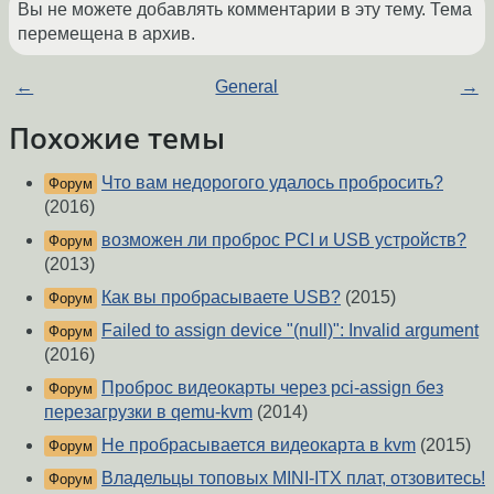
Вы не можете добавлять комментарии в эту тему. Тема
перемещена в архив.
←
General
→
Похожие темы
Что вам недорогого удалось пробросить?
Форум
(2016)
возможен ли проброс PCI и USB устройств?
Форум
(2013)
Как вы пробрасываете USB?
(2015)
Форум
Failed to assign device "(null)": Invalid argument
Форум
(2016)
Проброс видеокарты через pci-assign без
Форум
перезагрузки в qemu-kvm
(2014)
Не пробрасывается видеокарта в kvm
(2015)
Форум
Владельцы топовых MINI-ITX плат, отзовитесь!
Форум