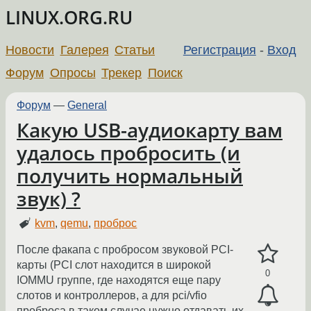
LINUX.ORG.RU
Новости
Галерея
Статьи
Регистрация
-
Вход
Форум
Опросы
Трекер
Поиск
Форум
—
General
Какую USB-аудиокарту вам
удалось пробросить (и
получить нормальный
звук) ?
kvm
,
qemu
,
проброс
После факапа с пробросом звуковой PCI-
карты (PCI слот находится в широкой
0
IOMMU группе, где находятся еще пару
слотов и контроллеров, а для pci/vfio
проброса в таком случае нужно отдавать их