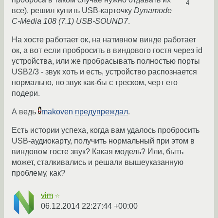
4
все), решил купить USB-карточку
Dynamode
C-Media 108 (7.1) USB-SOUND7
.
На хосте работает ок, на нативном винде работает
ок, а вот если пробросить в виндового гостя через id
устройства, или же пробрасывать полностью порты
USB2/3 - звук хоть и есть, устройство распознается
нормально, но звук как-бы с треском, черт его
подери.
А ведь
makoven
предупреждал
.
Есть истории успеха, когда вам удалось пробросить
USB-аудиокарту, получить нормальный при этом в
виндовом госте звук? Какая модель? Или, быть
может, сталкивались и решали вышеуказанную
проблему, как?
vim
☆
06.12.2014 22:27:44 +00:00