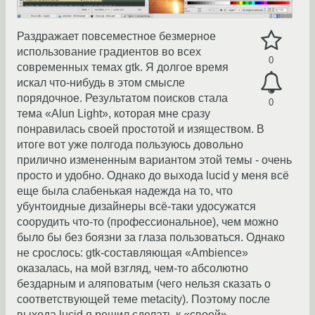
Раздражает повсеместное безмерное
использование градиентов во всех
0
современных темах gtk. Я долгое время
искал что-нибудь в этом смысле
порядочное. Результатом поисков стала
0
тема «Alun Light», которая мне сразу
понравилась своей простотой и изяществом. В
итоге вот уже полгода пользуюсь довольно
прилично измененным вариантом этой темы - очень
просто и удобно. Однако до выхода lucid у меня всё
еще была слабенькая надежда на то, что
убунтоидные дизайнеры всё-таки удосужатся
соорудить что-то (профессиональное), чем можно
было бы без боязни за глаза пользоваться. Однако
не срослось: gtk-составляющая «Ambience»
оказалась, на мой взгляд, чем-то абсолютно
бездарным и аляповатым (чего нельзя сказать о
соответствующей теме metacity). Поэтому после
выхода lucid я решил сделать к «своей»