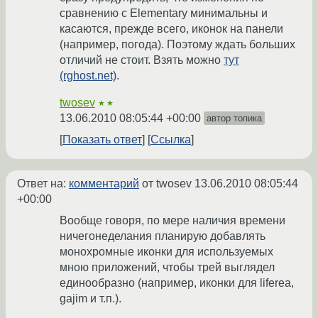
сравнению с Elementary минимальны и
касаются, прежде всего, иконок на панели
(например, погода). Поэтому ждать больших
отличий не стоит. Взять можно
тут
(rghost.net)
.
twosev
★★
13.06.2010 08:05:44 +00:00
автор топика
Показать ответ
Ссылка
Ответ на:
комментарий
от twosev
13.06.2010 08:05:44
+00:00
Вообще говоря, по мере наличия времени
ничегонеделания планирую добавлять
монохромные иконки для используемых
мною приложений, чтобы трей выглядел
единообразно (например, иконки для liferea,
gajim и т.п.).