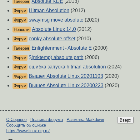
Absolute KDE
(2013)
Галерея
Hitman Absolution
(2012)
Форум
swaymsg move absolute
(2020)
Форум
Absolute Linux 14.0
(2012)
Новости
conky absolute offset
(2010)
Форум
Enlightenment - Absolute E
(2000)
Галерея
$(mktemp) absolute path
(2006)
Форум
ошибка запуска hitman absolution
(2024)
Форум
Вышел Absolute Linux 20201103
(2020)
Форум
Вышел Absolute Linux 20200223
(2020)
Форум
О Сервере
-
Правила форума
-
Разметка Markdown
Вверх
Сообщить об ошибке
https://www.linux.org.ru/