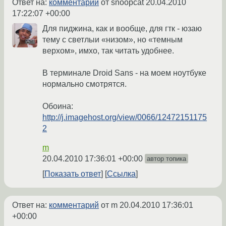
Ответ на:
комментарий
от snoopcat
20.04.2010
17:22:07 +00:00
Для пиджина, как и вообще, для гтк - юзаю
тему с светлыи «низом», но «темным
верхом», имхо, так читать удобнее.
В терминале Droid Sans - на моем ноутбуке
нормально смотрятся.
Обоина:
http://j.imagehost.org/view/0066/12472151175
2
m
20.04.2010 17:36:01 +00:00
автор топика
Показать ответ
Ссылка
Ответ на:
комментарий
от m
20.04.2010 17:36:01
+00:00