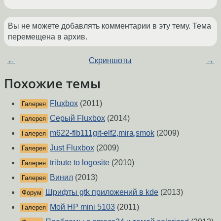
Вы не можете добавлять комментарии в эту тему. Тема
перемещена в архив.
←
Скриншоты
→
Похожие темы
Fluxbox
(2011)
Галерея
Серый Fluxbox
(2014)
Галерея
m622-flb111git-elf2,mira,smok
(2009)
Галерея
Just Fluxbox
(2009)
Галерея
tribute to logosite
(2010)
Галерея
Винил
(2013)
Галерея
Шрифты gtk приложений в kde
(2013)
Форум
Мой HP mini 5103
(2011)
Галерея