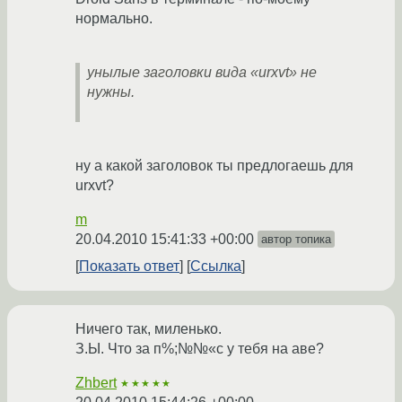
нормально.
унылые заголовки вида «urxvt» не
нужны.
ну а какой заголовок ты предлогаешь для
urxvt?
m
20.04.2010 15:41:33 +00:00
автор топика
Показать ответ
Ссылка
Ничего так, миленько.
З.Ы. Что за п%;№№«с у тебя на аве?
Zhbert
★★★★★