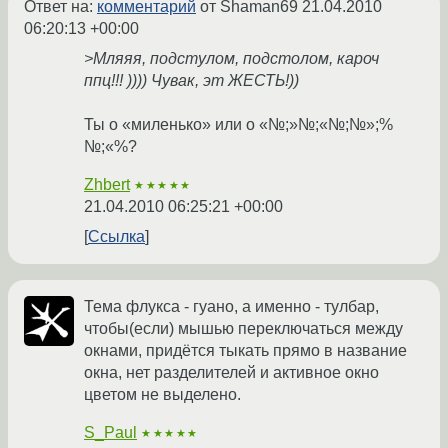
Ответ на:
комментарий
от Shaman69
21.04.2010
06:20:13 +00:00
>Мляяя, подстулом, подстолом, кароч
ппц!!! )))) Чувак, эт ЖЕСТЬ!))
Ты о «миленько» или о «№;»№;«№;№»;%
№;«%?
Zhbert
★★★★★
21.04.2010 06:25:21 +00:00
Ссылка
Тема флукса - гуано, а именно - тулбар,
чтобы(если) мышью переключаться между
окнами, придётся тыкать прямо в название
окна, нет разделителей и активное окно
цветом не выделено.
S_Paul
★★★★★