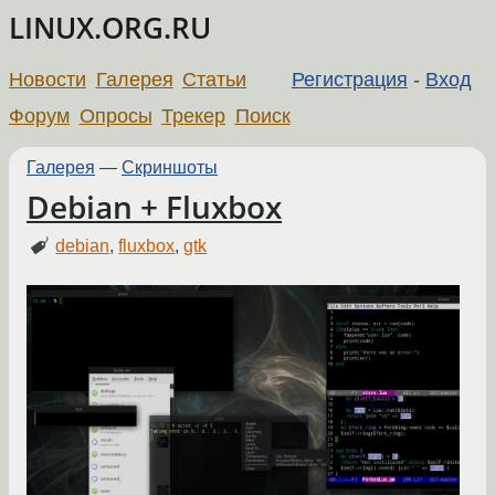
LINUX.ORG.RU
Новости
Галерея
Статьи
Регистрация
-
Вход
Форум
Опросы
Трекер
Поиск
Галерея
—
Скриншоты
Debian + Fluxbox
debian
,
fluxbox
,
gtk