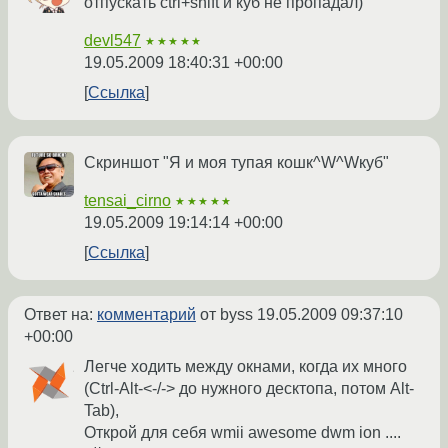
отпускать ctrl+shift и куб не пропадал)
devl547
★★★★★
19.05.2009 18:40:31 +00:00
Ссылка
Скриншот "Я и моя тупая кошк^W^Wкуб"
tensai_cirno
★★★★★
19.05.2009 19:14:14 +00:00
Ссылка
Ответ на:
комментарий
от byss
19.05.2009 09:37:10
+00:00
Легче ходить между окнами, когда их много
(Ctrl-Alt-<-/-> до нужного десктопа, потом Alt-
Tab),
Открой для себя wmii awesome dwm ion ....