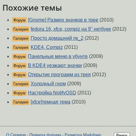
Похожие темы
[Gnome] Размер значков в трее
(2010)
Форум
fedora 16, xfce, compiz на 9" нетбуке
(2012)
Галерея
Просто домашний пк_2
(2012)
Галерея
KDE4, Compiz
(2011)
Галерея
Панельные меню в убунте
(2009)
Форум
В KDE4 уезжают значки
(2009)
Форум
Открытие программ из трея
(2012)
Форум
Холодный гном
(2009)
Галерея
Настройка NotifyOSD
(2011)
Форум
[xfce]темная тема
(2010)
Галерея
О Сервере
-
Правила форума
-
Разметка Markdown
Вверх