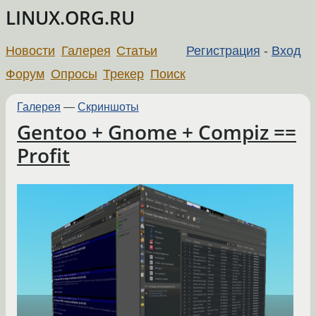
LINUX.ORG.RU
Новости
Галерея
Статьи
Регистрация
-
Вход
Форум
Опросы
Трекер
Поиск
Галерея
—
Скриншоты
Gentoo + Gnome + Compiz ==
Profit