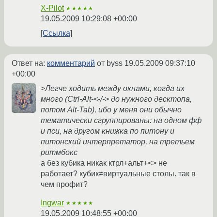
X-Pilot
★★★★★
19.05.2009 10:29:08 +00:00
Ссылка
Ответ на:
комментарий
от byss
19.05.2009 09:37:10
+00:00
>Легче ходить между окнами, когда их
много (Ctrl-Alt-<-/-> до нужного десктопа,
потом Alt-Tab), ибо у меня они обычно
тематически сгруппированы: на одном фф
и пси, на другом книжка по питону и
питонский интерпретатор, на третьем
ритмбокс
а без кубика никак ктрл+альт+<> не
работает? кубик≠виртуальные столы. так в
чем профит?
Ingwar
★★★★★
19.05.2009 10:48:55 +00:00