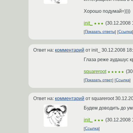
Хорошо подумай=))))
init_
(
30.12.2008 
★★★
Показать ответы
Ссылка
Ответ на:
комментарий
от init_
30.12.2008 18
Глаза реже аудашус кр
squareroot
(
30
★★★★★
Показать ответ
Ссылка
Ответ на:
комментарий
от squareroot
30.12.2
Будем доводить до ума.
init_
(
30.12.2008 
★★★
Ссылка