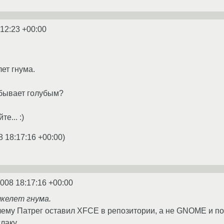
:12:23 +00:00
лет гнума.
с бывает голубым?
е... :)
8 18:17:16 +00:00
)
2008 18:17:16 +00:00
шкелет гнума.
чему Патрег оставил XFCE в репозитории, а не GNOME и п
аку....