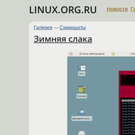
LINUX.ORG.RU
Новости
Г
Галерея
—
Скриншоты
Зимняя слака