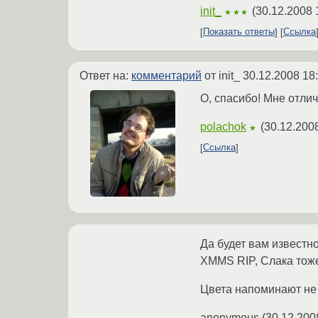
init_
(
30.12.2008 
★★★
Показать ответы
Ссылка
Ответ на:
комментарий
от init_
30.12.2008 18
О, спасибо! Мне отли
polachok
(
30.12.200
★
Ссылка
Да будет вам известно
XMMS RIP, Слака тоже
Цвета напоминают не 
anonymous
(
30.12.200