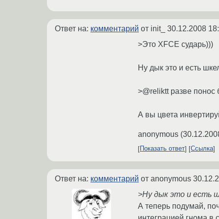
Ответ на:
комментарий
от init_
30.12.2008 18
>Это XFCE сударь)))
Ну дык это и есть шке
>@reliktt разве поно
А вы цвета инвертируйт
anonymous
(
30.12.200
Показать ответ
Ссылка
Ответ на:
комментарий
от anonymous
30.12.
>Ну дык это и есть 
А теперь подумай, по
интеграцией гнома в сл