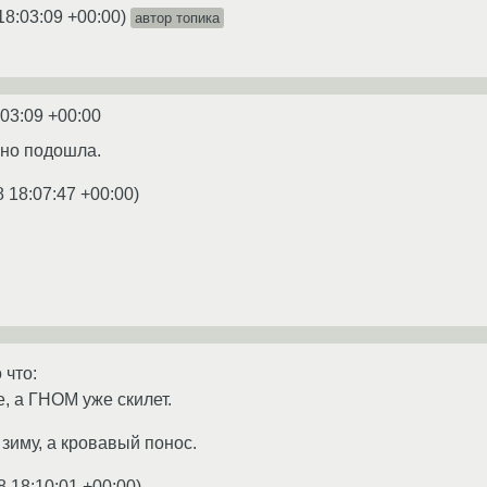
18:03:09 +00:00
)
автор топика
:03:09 +00:00
чно подошла.
8 18:07:47 +00:00
)
 что:
, а ГНОМ уже скилет.
зиму, а кровавый понос.
8 18:10:01 +00:00
)