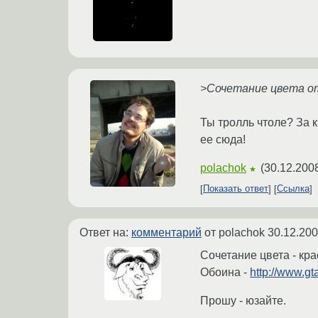
>Сочетание цвета отл
Ты тролль чтоле? За к
ее сюда!
polachok
(
30.12.200
★
Показать ответ
Ссылка
Ответ на:
комментарий
от polachok
30.12.200
Сочетание цвета - кр
Обоина -
http://www.g
Прошу - юзайте.