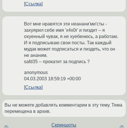
Ссылка
Вот мне нравятся эти неанани'ми'сты -
захуярил себе имя 'x4x0r' и пиздит -- я
охуенный чувак, я не хуебенюсь, а работаю.
И я подписываю свои посты. Так каждый
мудак может подписаться и пиздеть, что он
не ананим.
safd35 -- прокатит за подпись ?
anonymous
04.03.2003 18:59:19 +00:00
Ссылка
Вы не можете добавлять комментарии в эту тему. Тема
перемещена в архив.
←
Скриншоты
→