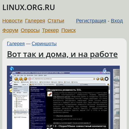
LINUX.ORG.RU
Новости
Галерея
Статьи
Регистрация
-
Вход
Форум
Опросы
Трекер
Поиск
Галерея
—
Скриншоты
Вот так и дома, и на работе