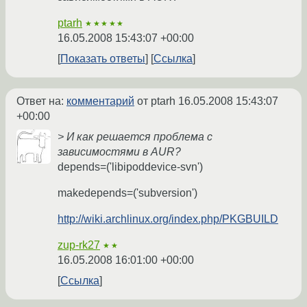
ptarh
★★★★★
16.05.2008 15:43:07 +00:00
Показать ответы
Ссылка
Ответ на:
комментарий
от ptarh
16.05.2008 15:43:07
+00:00
> И как решается проблема с
зависимостями в AUR?
depends=('libipoddevice-svn')
makedepends=('subversion')
http://wiki.archlinux.org/index.php/PKGBUILD
zup-rk27
★★
16.05.2008 16:01:00 +00:00
Ссылка