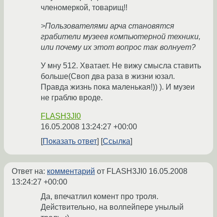
членомеркой, товарищ!!
>Пользователями арча становятся
грабители музеев компьютерной техники,
или почему их этот вопрос так волнует?
У мну 512. Хватает. Не вижу смысла ставить
больше(Своп два раза в жизни юзал.
Правда жизнь пока маленькая!)) ). И музеи
не граблю вроде.
FLASH3JI0
16.05.2008 13:24:27 +00:00
Показать ответ
Ссылка
Ответ на:
комментарий
от FLASH3JI0
16.05.2008
13:24:27 +00:00
Да, впечатлил комент про троля.
Действительно, на волпейпере унылый