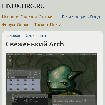
LINUX.ORG.RU
Новости
Галерея
Статьи
Регистрация
-
Вход
Форум
Опросы
Трекер
Поиск
Галерея
—
Скриншоты
Свеженький Arch