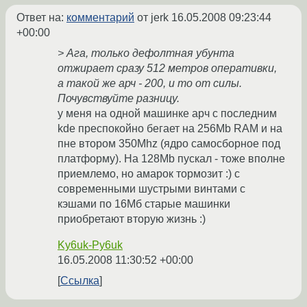
Ответ на:
комментарий
от jerk
16.05.2008 09:23:44
+00:00
> Ага, только дефолтная убунта
отжирает сразу 512 метров оперативки,
а такой же арч - 200, и то от силы.
Почувствуйте разницу.
у меня на одной машинке арч с последним
kde преспокойно бегает на 256Mb RAM и на
пне втором 350Mhz (ядро самосборное под
платформу). На 128Mb пускал - тоже вполне
приемлемо, но амарок тормозит :) с
современными шустрыми винтами с
кэшами по 16Мб старые машинки
приобретают вторую жизнь :)
Ky6uk-Py6uk
16.05.2008 11:30:52 +00:00
Ссылка