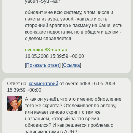
yaourt -Syu --aur
обновит мне всю систему, в том числе и
пакеты из аура. yaourt - как раз и есть
сторонний враппер к пакману на баше. есть
кое-какие недостатки, но в общем и целом -
с делом справляется
overmind88
★★★★★
16.05.2008 15:39:59 +00:00
Показать ответ
Ссылка
Ответ на:
комментарий
от overmind88
16.05.2008
15:39:59 +00:00
А как он узнаёт, что это именно обновление
того же скрипта? Отслеживает по автору,
или качает заново скрипт с тем же
названием, который за это время
обновился? И как решается проблема с
зависимостями в AUR?