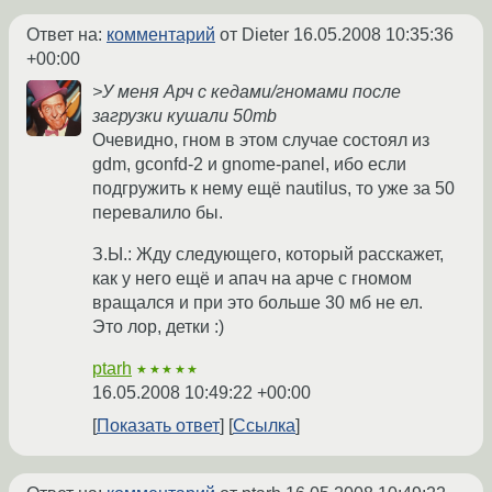
Ответ на:
комментарий
от Dieter
16.05.2008 10:35:36
+00:00
>У меня Арч с кедами/гномами после
загрузки кушали 50mb
Очевидно, гном в этом случае состоял из
gdm, gсonfd-2 и gnome-panel, ибо если
подгружить к нему ещё nautilus, то уже за 50
перевалило бы.
З.Ы.: Жду следующего, который расскажет,
как у него ещё и апач на арче с гномом
вращался и при это больше 30 мб не ел.
Это лор, детки :)
ptarh
★★★★★
16.05.2008 10:49:22 +00:00
Показать ответ
Ссылка