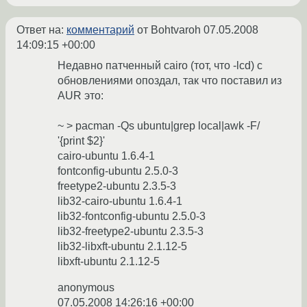
Ответ на:
комментарий
от Bohtvaroh
07.05.2008
14:09:15 +00:00
Недавно патченный cairo (тот, что -lcd) с
обновлениями опоздал, так что поставил из
AUR это:
~ > pacman -Qs ubuntu|grep local|awk -F/
'{print $2}'
cairo-ubuntu 1.6.4-1
fontconfig-ubuntu 2.5.0-3
freetype2-ubuntu 2.3.5-3
lib32-cairo-ubuntu 1.6.4-1
lib32-fontconfig-ubuntu 2.5.0-3
lib32-freetype2-ubuntu 2.3.5-3
lib32-libxft-ubuntu 2.1.12-5
libxft-ubuntu 2.1.12-5
anonymous
07.05.2008 14:26:16 +00:00