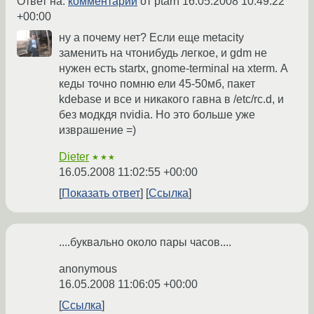
Ответ на:
комментарий
от ptarh
16.05.2008 10:49:22
+00:00
ну а почему нет? Если еще metacity
заменить на чтонибудь легкое, и gdm не
нужен есть startx, gnome-terminal на xterm. А
кеды точно помню ели 45-50мб, пакет
kdebase и все и никакого гавна в /etc/rc.d, и
без модкдя nvidia. Но это больше уже
изврашение =)
Dieter
★★★
16.05.2008 11:02:55 +00:00
Показать ответ
Ссылка
....буквально около пары часов....
anonymous
16.05.2008 11:06:05 +00:00
Ссылка