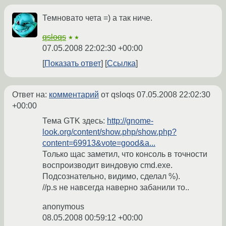
Темновато чета =) а так ниче.
qsloqs
★★
07.05.2008 22:02:30 +00:00
Показать ответ
Ссылка
Ответ на:
комментарий
от qsloqs
07.05.2008 22:02:30
+00:00
Тема GTK здесь:
http://gnome-
look.org/content/show.php/show.php?
content=69913&vote=good&a...
Только щас заметил, что консоль в точности
воспроизводит виндовую cmd.exe.
Подсознательно, видимо, сделал %).
//p.s не навсегда наверно забанили то..
anonymous
08.05.2008 00:59:12 +00:00