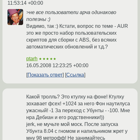
11:53:14 +00:00
>не все пользователи арча одинаково
полезны :)
Видимо, так :) Кстати, вопрос по теме - AUR
это же просто набор пользовательских
скриптов для сборки с ABS, без всяких
автоматических обновлений и т.д.?
ptarh
★★★★★
16.05.2008 12:23:25 +00:00
Показать ответ
Ссылка
Какой тролль? Это ктулху на фоне! Ктулху
зохавает фсех! +1024 за него Фон наутилуса
ужасный! -1 За переход с Убунты - -100. Мне
нра Дебиан и его родственники!))
jerk, не мучьте мой моск. После запуска
Убунта 8.04 с гномом и напильником жрет у
мну 98 метрофф! Не занимайтесь