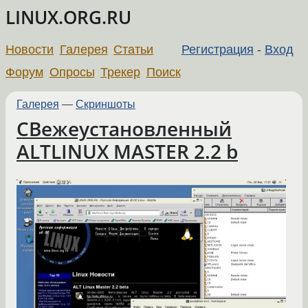
LINUX.ORG.RU
Новости
Галерея
Статьи
Регистрация
-
Вход
Форум
Опросы
Трекер
Поиск
Галерея
—
Скриншоты
СВежеустановленный
ALTLINUX MASTER 2.2 b