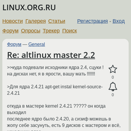
LINUX.ORG.RU
Новости
Галерея
Статьи
Регистрация
-
Вход
Форум
Опросы
Трекер
Поиск
Форум
—
General
Re: altlinux master 2.2
>>куда подевали исходники ядра 2.4, сцуки !
на дисках нет, я в ярости, вашу мать !!!!!!!
0
>Для ядра 2.4.21 apt-get instal kernel-source-
2.4.21
0
откуда в мастере kernel 2.4.21 ????? он когда
выходил
последнее ядро было 2.4.20, а сизиф можешь в
жопу себе засунуть, есть 9 дисков с мастером и всё,