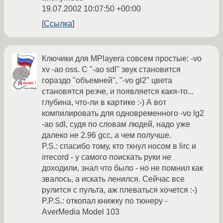
19.07.2002 10:07:50 +00:00
Ссылка
Ключики для MPlayera совсем простые: -vo
xv -ao oss. С "-ao sdl" звук становится
гораздо "объемней", "-vo gl2" цвета
становятся резче, и появляется какя-то...
глубина, что-ли в картике :-) А вот
компилировать для одновременного -vo lg2
-ao sdl, судя по словам людей, надо уже
далеко не 2.96 gcc, а чем получше.
P.S.: спасибо тому, кто ткнул носом в lirc и
irrecord - у самого поискать руки не
доходили, знал что было - но не помнил как
звалось, а искать ленился. Сейчас все
рулится с пульта, аж плеваться хочется :-)
P.P.S.: откопал книжку по тюнеру -
AverMedia Model 103