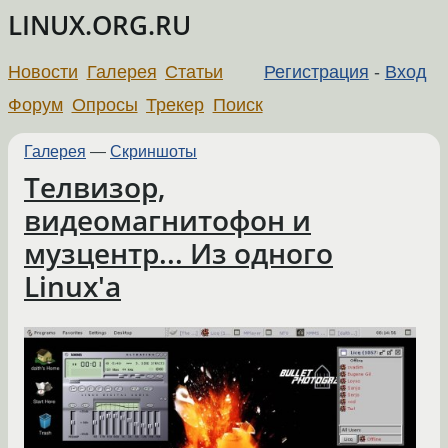
LINUX.ORG.RU
Новости
Галерея
Статьи
Регистрация
-
Вход
Форум
Опросы
Трекер
Поиск
Галерея
—
Скриншоты
Телвизор,
видеомагнитофон и
музцентр... Из одного
Linux'а