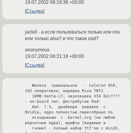
19.07.2002 06:19:36 +00:00
Ссылка
jackill - а если пользоваться только или oss
или только alsa? и что такое osd?
anonymous
19.07.2002 06:31:18 +00:00
Ссылка
   Железо  тривиальное  -  Celeron 950, 
192 оперативки, видяшка Riva TNT2

   16MB Vanta-LT, звуковушка VIA 82c???? 
- on-board чип. Дистрибутив Red-

   Hat  7.3,  драйвера  видяшки  с  
NVidia, ядро полностью пересобрано по

   исходникам  с  kernel.org (не люблю 
редхатные ядра), шрифты (видимые в

   гноме) - полный набор ttf'ов с Win2K.
