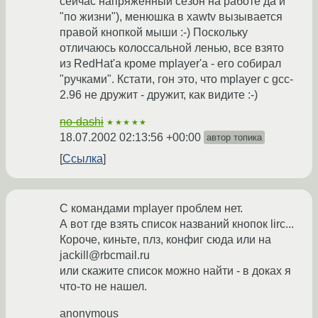
сейчас напряженный сезон на работе да и
"по жизни"), менюшка в xawtv вызывается
правой кнопкой мыши :-) Поскольку
отличаюсь колоссальной ленью, все взято
из RedHat'а кроме mplayer'а - его собирал
"ручками". Кстати, гон это, что mplayer с gcc-
2.96 не дружит - дружит, как видите :-)
no-dashi
★★★★★
18.07.2002 02:13:56 +00:00
автор топика
Ссылка
С командами mplayer проблем нет.
А вот где взять список названий кнопок lirc...
Короче, киньте, плз, конфиг сюда или на
jackill@rbcmail.ru
или скажите список можно найти - в доках я
что-то не нашел.
anonymous