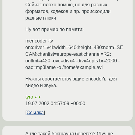
Сейчас плохо помню, но для разных
форматов, кодеков и пр. происходили
разные глюки
Ну вот пример по памяти:
mencoder -tv
on:driver=v4l:width=640:height=480:norm=SE
CAM:chanlist=europe-east:channel=R2:
outfmt=i420 -ovc=divx4 -divx4opts br=2000 -
oac=mp3lame -o /home/example.avi
Нужны соостветствующие encoder'ы для
видео и звука.
tyro
★★
19.07.2002 04:57:09 +00:00
Ссылка
А где такой бэкграунд берется? (Лучше