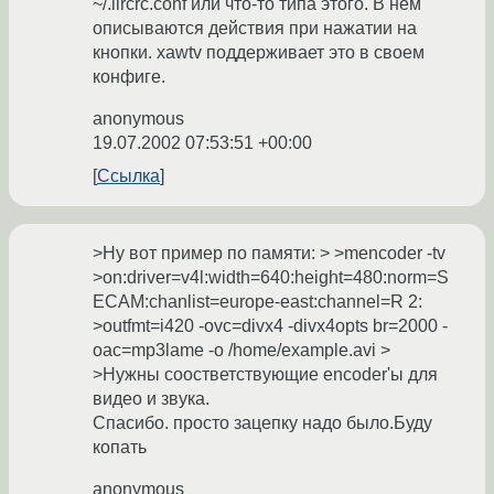
~/.lircrc.conf или что-то типа этого. В нем
описываются действия при нажатии на
кнопки. xawtv поддерживает это в своем
конфиге.
anonymous
19.07.2002 07:53:51 +00:00
Ссылка
>Ну вот пример по памяти: > >mencoder -tv
>on:driver=v4l:width=640:height=480:norm=S
ECAM:chanlist=europe-east:channel=R 2:
>outfmt=i420 -ovc=divx4 -divx4opts br=2000 -
oac=mp3lame -o /home/example.avi >
>Нужны соостветствующие encoder'ы для
видео и звука.
Спасибо. просто зацепку надо было.Буду
копать
anonymous