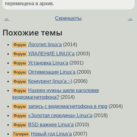
перемещена в архив.
←
Скриншоты
→
Похожие темы
Логотип linux'а
(2014)
Форум
УДАЛЕНИЕ LINUX'а
(2003)
Форум
Установка Linux'а
(2001)
Форум
Оптимизация Linux'а
(2000)
Форум
Конкурент linux'а :-)
(2006)
Форум
Нахрен нужны щели наголовке
Форум
видеомагнитофона?
(2014)
запись с видеомагнитофона в mpg
(2004)
Форум
«Золотая середина» Linux'а
(2018)
Форум
BSD важнее Linux'а
(2010)
Форум
Новый год Linux'а
(2007)
Галерея