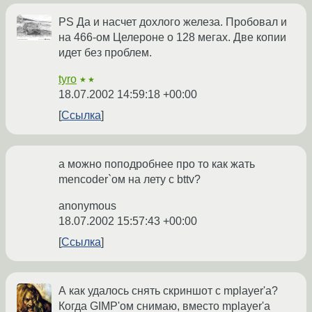
PS Да и насчет дохлого железа. Пробовал и
на 466-ом Целероне о 128 мегах. Две копии
идет без проблем.
tyro
★★
18.07.2002 14:59:18 +00:00
Ссылка
а можно поподробнее про то как жать
mencoder`ом на лету с bttv?
anonymous
18.07.2002 15:57:43 +00:00
Ссылка
А как удалось снять скриншот с mplayer'a?
Когда GIMP'ом снимаю, вместо mplayer'a