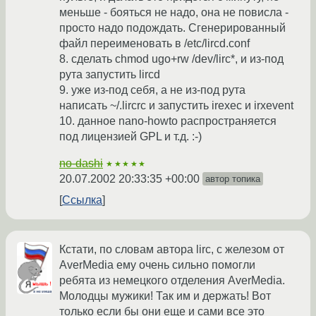
меньше - бояться не надо, она не повисла -
просто надо подождать. Сгенерированный
файл переименовать в /etc/lircd.conf
8. сделать chmod ugo+rw /dev/lirc*, и из-под
рута запустить lircd
9. уже из-под себя, а не из-под рута
написать ~/.lircrc и запустить irexec и irxevent
10. данное nano-howto распространяется
под лицензией GPL и т.д. :-)
no-dashi
★★★★★
20.07.2002 20:33:35 +00:00
автор топика
Ссылка
Кстати, по словам автора lirc, с железом от
AverMedia ему очень сильно помогли
ребята из немецкого отделения AverMedia.
Молодцы мужики! Так им и держать! Вот
только если бы они еще и сами все это