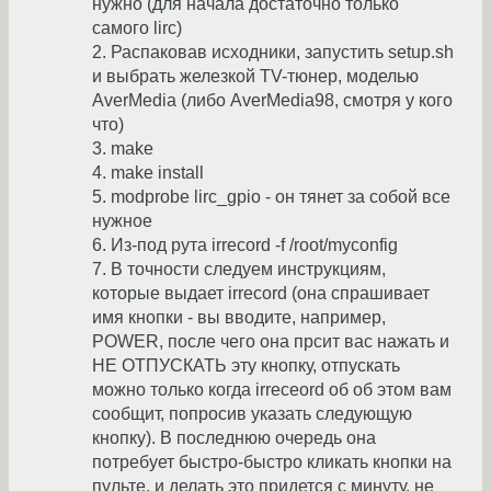
нужно (для начала достаточно только
самого lirc)
2. Распаковав исходники, запустить setup.sh
и выбрать железкой TV-тюнер, моделью
AverMedia (либо AverMedia98, смотря у кого
что)
3. make
4. make install
5. modprobe lirc_gpio - он тянет за собой все
нужное
6. Из-под рута irrecord -f /root/myconfig
7. В точности следуем инструкциям,
которые выдает irrecord (она спрашивает
имя кнопки - вы вводите, например,
POWER, после чего она прсит вас нажать и
НЕ ОТПУСКАТЬ эту кнопку, отпускать
можно только когда irreceord об об этом вам
сообщит, попросив указать следующую
кнопку). В последнюю очередь она
потребует быстро-быстро кликать кнопки на
пульте, и делать это придется с минуту, не