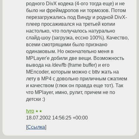
родного DivX кодека (4-ого тогда еще) и не
было ни фреймдропов ни тормозов. Потом
перезагружались под Винду и родной DivX-
плеер просаживался на третьей копии
настолько, что получалось натурально
слайд-шоу (загрузка, ессно 100%). Качество,
всеми смотрящими было признано
одинаковым. Но окончательно меня в
MPLayer'е добили две вещи. Возможность
вывода на /dev/fb (frame buffer) и его
MEncoder, которым можно с bttv жать на
лету в MP4 с довольно приличным сжатием
и качеством (глюк он правда еще тот). Так
что MPlayer, имно, рулит, причем не по
детски :)
tyro
★★
18.07.2002 14:56:25 +00:00
Ссылка