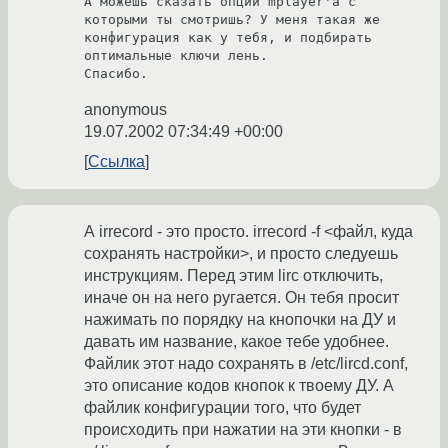
А можешь сказать опции mplayer'а с 
которыми ты смотришь? У меня такая же

конфигурация как у тебя, и подбирать 
оптимальные ключи лень.

Спасибо.
anonymous
19.07.2002 07:34:49 +00:00
Ссылка
А irrecord - это просто. irrecord -f <файл, куда
сохранять настройки>, и просто следуешь
инструкциям. Перед этим lirc отключить,
иначе он на него ругается. Он тебя просит
нажимать по порядку на кнопочки на ДУ и
давать им название, какое тебе удобнее.
Файлик этот надо сохранять в /etc/lircd.conf,
это описание кодов кнопок к твоему ДУ. А
файлик конфигурации того, что будет
происходить при нажатии на эти кнопки - в