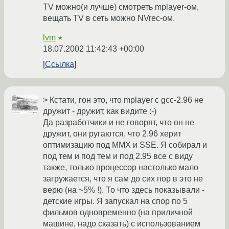
TV можно(и лучше) смотреть mplayer-ом,
вещать TV в сеть можно NVrec-ом.
lvm
★
18.07.2002 11:42:43 +00:00
Ссылка
> Кстати, гон это, что mplayer с gcc-2.96 не
дружит - дружит, как видите :-)
Да разработчики и не говорят, что он не
дружит, они ругаются, что 2.96 херит
оптимизацию под MMX и SSE. Я собирал и
под тем и под тем и под 2.95 все с виду
также, только процессор настолько мало
загружается, что я сам до сих пор в это не
верю (на ~5% !). То что здесь показывали -
детские игры. Я запускал на спор по 5
фильмов одновременно (на приличной
машине, надо сказать) с использованием