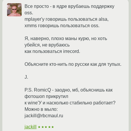
Все просто - в ядре врубаешь поддержку
oss.
mplayer'у говоришь пользоваться alsa,
xmms говоришь пользоваться oss.
Я, наверно, плохо маны курю, но хоть
убейся, не врубаюсь
как пользоваться irrecord.
Объясните кто-нить по русски как для тупых.
J.
P.S. RomicQ - заодно, мб, объяснишь как
фотошоп прикрутил
к wine'У и насколько стабильно работает?
Можно в мыло:
jackill@rbcmaul.ru
jackill
★★★★★