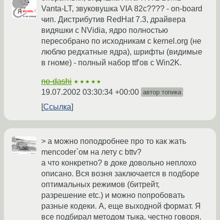
Vanta-LT, звуковушка VIA 82c???? - on-board
чип. Дистрибутив RedHat 7.3, драйвера
видяшки с NVidia, ядро полностью
пересобрано по исходникам с kernel.org (не
люблю редхатные ядра), шрифты (видимые
в гноме) - полный набор ttf'ов с Win2K.
no-dashi
★★★★★
19.07.2002 03:30:34 +00:00
автор топика
Ссылка
> а можно поподробнее про то как жать
mencoder`ом на лету с bttv?
а что конкретно? в доке довольно неплохо
описано. Вся возня заключается в подборе
оптимальных режимов (битрейт,
разрешение etc.) и можно попробовать
разные кодеки. А, еще выходной формат. Я
все подбирал методом тыка, честно говоря.