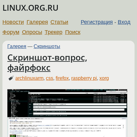
LINUX.ORG.RU
Новости
Галерея
Статьи
Регистрация
-
Вход
Форум
Опросы
Трекер
Поиск
Галерея
—
Скриншоты
Скриншот-вопрос,
файрфокс
archlinuxarm
,
css
,
firefox
,
raspberry pi
,
xorg