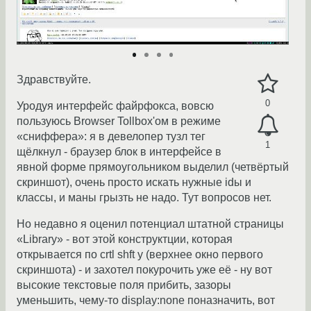
Здравствуйте.
0
Уродуя интерфейс файрфокса, вовсю
пользуюсь Browser Tollbox'ом в режиме
«сниффера»: я в девелопер тузл тег
1
щёлкнул - браузер блок в интерфейсе в
явной форме прямоугольником выделил (четвёртый
скриншот), очень просто искать нужные idы и
классы, и маны грызть не надо. Тут вопросов нет.
Но недавно я оценил потенциал штатной страницы
«Library» - вот этой конструктции, которая
открывается по crtl shft y (верхнее окно первого
скриншота) - и захотел покурочить уже её - ну вот
высокие текстовые поля прибить, зазоры
уменьшить, чему-то display:none поназначить, вот