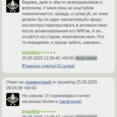
Видимо, дело в чём-то низкоуровневом и
железном. У меня окна не альттабом
переключаются, правда, а супер j/k, но тоже
должен бы по идее «мозилловый» фокус
инспектора перепрыгивать в активное окно
после активизирования его WM'ом. А он...
остаётся на старом, неактивном окне. Что-
то неведомое, и проще забить, наверно...
piyavking
★★★★★
25.05.2025 12:26:42 +00:00
автор топика
Показать ответы
Ссылка
Ответ на:
комментарий
от piyavking
25.05.2025
09:24:38 +00:00
Не совсем. От хоумпейджа я хотел
несколько более в
таком роде
)
piyavking
★★★★★