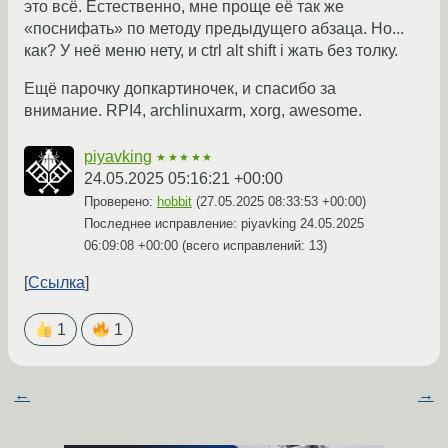
это всё. Естественно, мне проще её так же
«поснифать» по методу предыдущего абзаца. Но...
как? У неё меню нету, и ctrl alt shift i жать без толку.
Ещё парочку допкартиночек, и спасибо за
внимание. RPI4, archlinuxarm, xorg, awesome.
piyavking
★★★★★
24.05.2025 05:16:21 +00:00
Проверено:
hobbit
(
27.05.2025 08:33:53 +00:00
)
Последнее исправление: piyavking
24.05.2025
06:09:08 +00:00
(всего исправлений: 13)
Ссылка
1
1
←
→