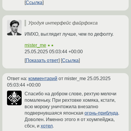
Ссылка
Уродуя интерфейс файрфокса
ИМХО, выглядит лучше, чем по дефолту.
mister_me
★★
25.05.2025 05:03:44 +00:00
Показать ответ
Ссылка
Ответ на:
комментарий
от mister_me
25.05.2025
05:03:44 +00:00
Спасибо на добром слове, рехтую мелочи
помаленьку. При рехтовке хомяка, кстати,
всю мороку уничтожила внезапно
подвернувшаяся японская
огонь-приблуда
.
Доволен. Именно этого я от хоумпейджа,
сбсн, и
хотел
.