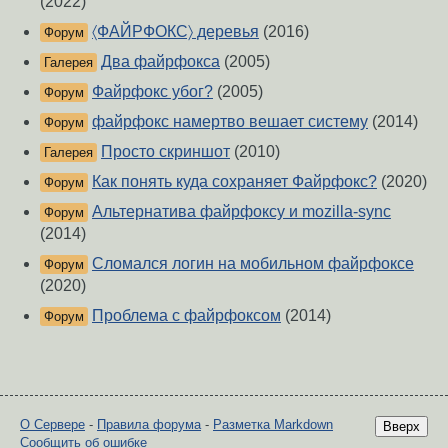
(2022)
〈ФАЙРФОКС〉 деревья
(2016)
Форум
Два файрфокса
(2005)
Галерея
Файрфокс убог?
(2005)
Форум
файрфокс намертво вешает систему
(2014)
Форум
Просто скриншот
(2010)
Галерея
Как понять куда сохраняет Файрфокс?
(2020)
Форум
Альтернатива файрфоксу и mozilla-sync
Форум
(2014)
Сломался логин на мобильном файрфоксе
Форум
(2020)
Проблема с файрфоксом
(2014)
Форум
О Сервере
-
Правила форума
-
Разметка Markdown
Вверх
Сообщить об ошибке