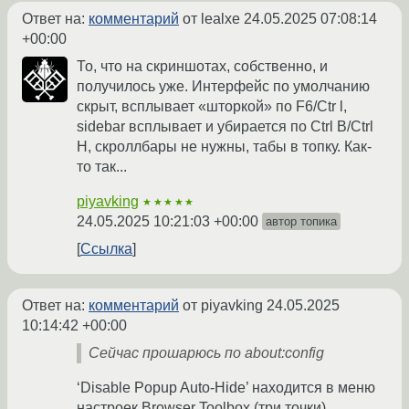
Ответ на:
комментарий
от lealxe
24.05.2025 07:08:14
+00:00
То, что на скриншотах, собственно, и
получилось уже. Интерфейс по умолчанию
скрыт, всплывает «шторкой» по F6/Ctr l,
sidebar всплывает и убирается по Ctrl B/Ctrl
H, скроллбары не нужны, табы в топку. Как-
то так...
piyavking
★★★★★
24.05.2025 10:21:03 +00:00
автор топика
Ссылка
Ответ на:
комментарий
от piyavking
24.05.2025
10:14:42 +00:00
Сейчас прошарюсь по about:config
‘Disable Popup Auto-Hide’ находится в меню
настроек Browser Toolbox (три точки).