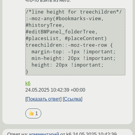
что-то взять из него:
/*line height for treechildren*/

:-moz-any(#bookmarks-view, 
#historyTree, 
#editBMPanel_folderTree, 
#placesList, #placeContent) 
treechildren::-moz-tree-row {

  margin-top: -1px !important;

  min-height: 20px !important;

  height: 20px !important;

k6
24.05.2025 10:42:39 +00:00
Показать ответ
Ссылка
1
Ответ на:
комментарий
от k6
24.05.2025 10:42:39