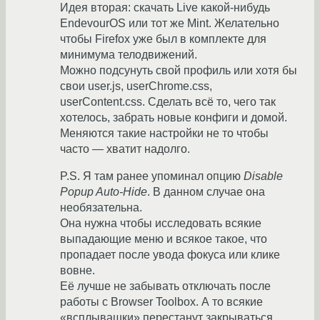
Идея вторая: скачать Live какой-нибудь
EndevourOS или тот же Mint. Желательно
чтобы Firefox уже был в комплекте для
минимума телодвижений.
Можно подсунуть свой профиль или хотя бы
свои user.js, userChrome.css,
userContent.css. Сделать всё то, чего так
хотелось, забрать новые конфиги и домой.
Меняются такие настройки не то чтобы
часто — хватит надолго.
P.S. Я там ранее упоминал опцию
Disable
Popup Auto-Hide
. В данном случае она
необязательна.
Она нужна чтобы исследовать всякие
выпадающие меню и всякое такое, что
пропадает после увода фокуса или клике
вовне.
Её лучше не забывать отключать после
работы с Browser Toolbox. А то всякие
«всплывашки» перестанут закрываться.