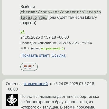
Выбери
chrome://browser/content/places/p
laces.xhtml
(она будет там если Library
открыта).
k6
24.05.2025 07:57:18 +00:00
Последнее исправление: k6
24.05.2025 07:58:54
+00:00
(всего
исправлений: 1
)
Показать ответ
Ссылка
1
Ответ на:
комментарий
от k6
24.05.2025 07:57:18
+00:00
Но эта всплывашка даёт мне выбор только
css'ов конкретного браузерного окна, из
которого он запущен. В этом и проблема.