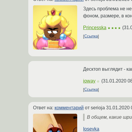
Здесь проблема не неп
фоном, размере, в кон
Princesska
(
31.
★★★★
Ссылка
Десктоп выглядит - ка
ioway
(
31.01.2020 0
☆
Ссылка
Ответ на:
комментарий
от serioja
31.01.2020 
В общем, какие ш
Iosevka