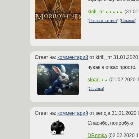
kirill_rrr
(
31.01
★★★★★
Показать ответ
Ссылка
Ответ на:
комментарий
от kirill_rrr
31.01.2020
чувак в очках просто.
sloan
(
01.02.2020 
★★
Ссылка
Ответ на:
комментарий
от serioja
31.01.2020 
Спасибо, попробую
DRomka
(
02.02.2020 1