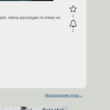
1
ря, смену раскладки по клику на
2
Марсианские розы
→