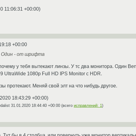
0 11:06:31 +00:00
)
19:18 +00:00
. Один - от шрифта
 почему у тебя вытекают линзы. У тс два монитора. Один Be
9 UltraWide 1080p Full HD IPS Monitor с HDR.
зы протекают. Меняй свой элт на что нибудь другое.
.2020 18:43:29 +00:00
)
dalist
31.01.2020 18:44:40 +00:00
(всего
исправлений: 1
)
 Тут бы в 4 столбца, или повернуть уже монитор вертикаль