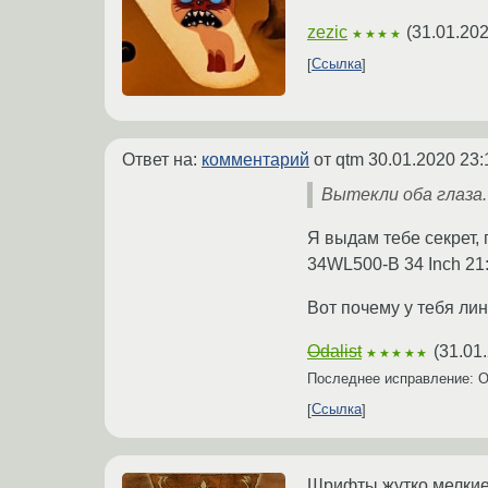
zezic
(
31.01.202
★★★★
Ссылка
Ответ на:
комментарий
от qtm
30.01.2020 23:
Вытекли оба глаза
Я выдам тебе секрет,
34WL500-B 34 Inch 21:
Вот почему у тебя лин
Odalist
(
31.01
★★★★★
Последнее исправление: O
Ссылка
Шрифты жутко мелкие.