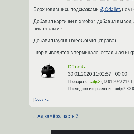
Вдохновившись подсказками
@Odalist
, нем
Добавил картинки в xmobar, добавил вывод 
пиктограмме.
Добавил layout ThreeColMid (справа).
Htop выводится в терминале, остальная ин
DRomka
30.01.2020 11:02:57 +00:00
Проверено:
cetjs2
(
30.01.2020 21:01
Последнее исправление: cetjs2
30.0
Ссылка
←
Ад замёрз, часть 2