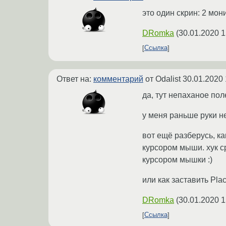
это один скрин: 2 мо
DRomka
(
30.01.2020 1
Ссылка
Ответ на:
комментарий
от Odalist
30.01.2020 
да, тут непаханое пол
у меня раньше руки не
вот ещё разберусь, ка
курсором мыши. хук ср
курсором мышки :)
или как заставить Pla
DRomka
(
30.01.2020 1
Ссылка