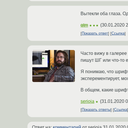
Вытекли оба глаза. Оди
qtm
(
30.01.2020 2
★★★
Показать ответ
Ссылка
Часто вижу в галерее
пишут ШГ или что-то 
Я понимаю, что шрифт
эксперементирует, мо
В общем, какие шриф
serioja
(
31.01.2020 0
★
Показать ответы
Ссылка
Ответ на:
комментарий
от serioja
31.01.2020 