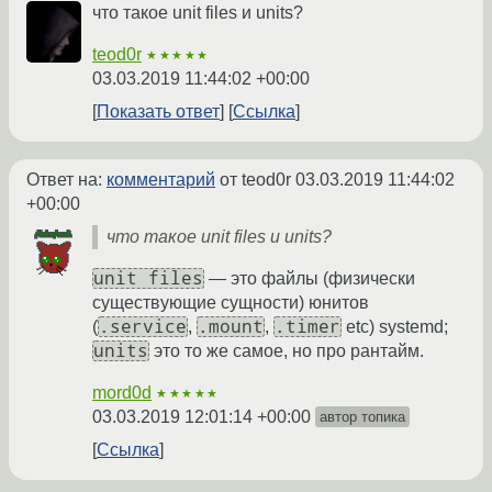
что такое unit files и units?
teod0r
★★★★★
03.03.2019 11:44:02 +00:00
Показать ответ
Ссылка
Ответ на:
комментарий
от teod0r
03.03.2019 11:44:02
+00:00
что такое unit files и units?
unit files
— это файлы (физически
существующие сущности) юнитов
.service
.mount
.timer
(
,
,
etc) systemd;
units
это то же самое, но про рантайм.
mord0d
★★★★★
03.03.2019 12:01:14 +00:00
автор топика
Ссылка