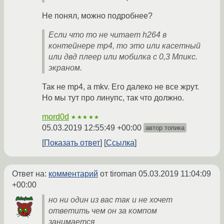
Не понял, можно подробнее?
Если что то не читает h264 в
контейнере mp4, то это или касетный
или двд плеер или мобилка с 0,3 Мпикс.
экраном.
Так не mp4, а mkv. Его далеко не все жрут.
Но мы тут про линупс, так что должно.
mord0d
★★★★★
05.03.2019 12:55:49 +00:00
автор топика
Показать ответ
Ссылка
Ответ на:
комментарий
от tiroman
05.03.2019 11:04:09
+00:00
но ни один из вас так и не хочет
ответить чем он за компом
занимается