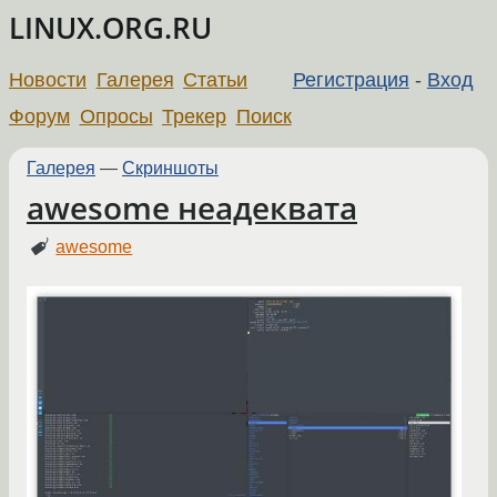
LINUX.ORG.RU
Новости
Галерея
Статьи
Регистрация
-
Вход
Форум
Опросы
Трекер
Поиск
Галерея
—
Скриншоты
awesome неадеквата
awesome