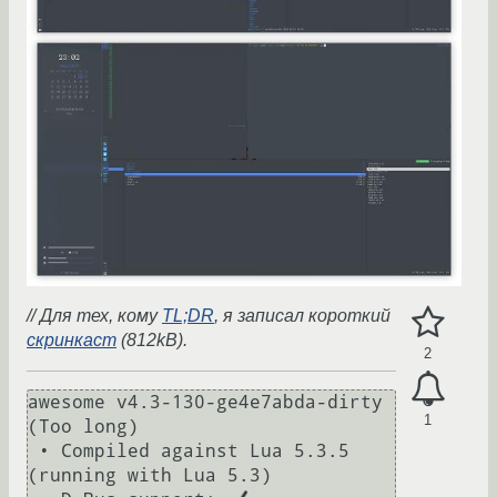
// Для тех, кому
TL;DR
, я записал короткий
скринкаст
(812kB).
2
awesome v4.3-130-ge4e7abda-dirty 
1
(Too long)

 • Compiled against Lua 5.3.5 
(running with Lua 5.3)
