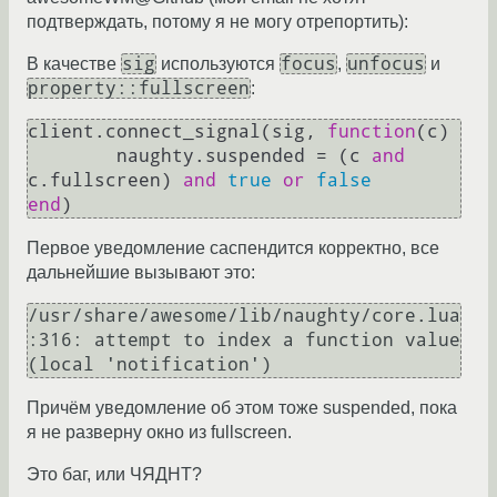
подтверждать, потому я не могу отрепортить):
sig
focus
unfocus
В качестве
используются
,
и
property::fullscreen
:
client.connect_signal(sig, 
function
(c)
	naughty.suspended = (c 
and
c.fullscreen) 
and
true
or
false
end
Первое уведомление саспендится корректно, все
дальнейшие вызывают это:
/usr/share/awesome/lib/naughty/core.lua
:316: attempt to index a function value 
Причём уведомление об этом тоже suspended, пока
я не разверну окно из fullscreen.
Это баг, или ЧЯДНТ?