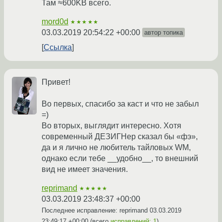
Там ≈600KB всего.
mord0d
★★★★★
03.03.2019 20:54:22 +00:00
автор топика
Ссылка
Привет!
Во первых, спасибо за каст и что не забыл
=)
Во вторых, выглядит интересно. Хотя
современный ДЕЗИГНер сказал бы «фэ»,
да и я лично не любитель тайловых WM,
однако если тебе __удобно__, то внешний
вид не имеет значения.
reprimand
★★★★★
03.03.2019 23:48:37 +00:00
Последнее исправление: reprimand
03.03.2019
23:49:17 +00:00
(всего
исправлений: 1
)