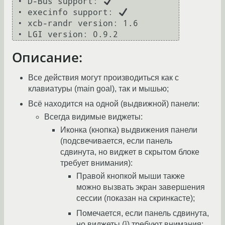
 • D-Bus support: 
 • execinfo support: 
 • xcb-randr version: 1.6

Описание:
Все действия могут производиться как с
клавиатуры (main goal), так и мышью;
Всё находится на одной (выдвижной) панели:
Всегда видимые виджеты:
Иконка (кнопка) выдвижения панели
(подсвечивается, если панель
сдвинута, но виджет в скрытом блоке
требует внимания):
Правой кнопкой мыши также
можно вызвать экран завершения
сессии (показан на скринкасте);
Помечается, если панель сдвинута,
но виджеты (¹) требуют внимания;