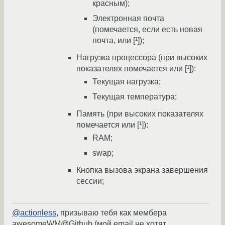
красным);
Электронная почта
(помечается, если есть новая
почта, или [¹]);
Нагрузка процессора (при высоких
показателях помечается или [¹]):
Текущая нагрузка;
Текущая температура;
Память (при высоких показателях
помечается или [¹]):
RAM;
swap;
Кнопка вызова экрана завершения
сессии;
@actionless
, призываю тебя как мембера
awesomeWM@Github (мой email не хотят