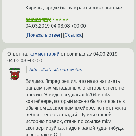
Кирины, вроде бы, как раз парнокопытные.
commagray
★★★★★
04.03.2019 04:03:08 +00:00
Показать ответ
Ссылка
Ответ на:
комментарий
от commagray
04.03.2019
04:03:08 +00:00
https://0x0.st/zoaq.webm
Видимо, ffmpeg решил, что надо напихать
рандомных метаданных, о которых я его не
просил. Я ведь предлагал h264 в mkv-
контейнере, который можно было открыть в
обычном десктопном плейере, но нет, нужна
вебня. Теперь страдай. Ну или открой
историю правок, стяни по ссылке mkv,
сконвертируй как надо и залей куда-нибудь,
я вставлю в ОП.