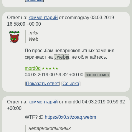
Ответ на:
комментарий
от commagray
03.03.2019
16:58:09 +00:00
.mkv
Web
По просьбам непарнокопытных заменил
.webm
скринкаст на
, не обляпайтесь.
mord0d
★★★★★
04.03.2019 00:59:32 +00:00
автор топика
Показать ответ
Ссылка
Ответ на:
комментарий
от mord0d
04.03.2019 00:59:32
+00:00
WTF? :D
https://0x0.st/zoaq.webm
непарнокопытных