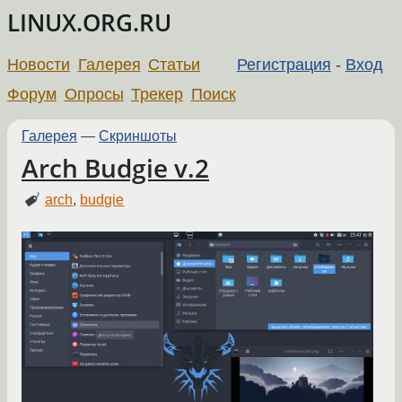
LINUX.ORG.RU
Новости
Галерея
Статьи
Регистрация
-
Вход
Форум
Опросы
Трекер
Поиск
Галерея
—
Скриншоты
Arch Budgie v.2
arch
,
budgie