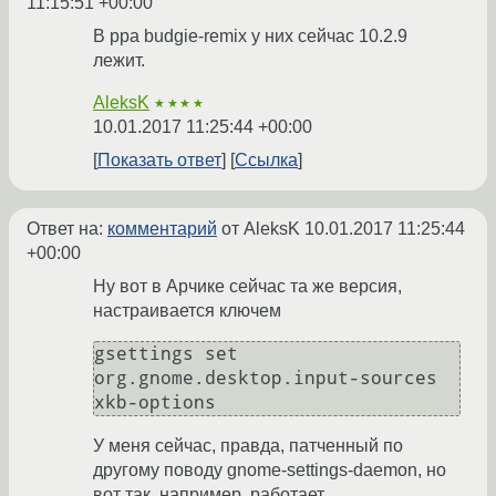
11:15:51 +00:00
В ppa budgie-remix у них сейчас 10.2.9
лежит.
AleksK
★★★★
10.01.2017 11:25:44 +00:00
Показать ответ
Ссылка
Ответ на:
комментарий
от AleksK
10.01.2017 11:25:44
+00:00
Ну вот в Арчике сейчас та же версия,
настраивается ключем
gsettings set 
org.gnome.desktop.input-sources 
У меня сейчас, правда, патченный по
другому поводу gnome-settings-daemon, но
вот так, например, работает