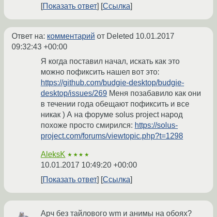
Показать ответ
Ссылка
Ответ на:
комментарий
от Deleted
10.01.2017
09:32:43 +00:00
Я когда поставил начал, искать как это
можно пофиксить нашел вот это:
https://github.com/budgie-desktop/budgie-
desktop/issues/269
Меня позабавило как они
в течении года обещают пофиксить и все
никак ) А на форуме solus project народ
похоже просто смирился:
https://solus-
project.com/forums/viewtopic.php?t=1298
AleksK
★★★★
10.01.2017 10:49:20 +00:00
Показать ответ
Ссылка
Арч без тайлового wm и анимы на обоях?