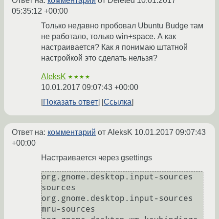
Ответ на:
комментарий
от Deleted
10.01.2017
05:35:12 +00:00
Только недавно пробовал Ubuntu Budge там
не работало, только win+space. А как
настраивается? Как я понимаю штатной
настройкой это сделать нельзя?
AleksK
★★★★
10.01.2017 09:07:43 +00:00
Показать ответ
Ссылка
Ответ на:
комментарий
от AleksK
10.01.2017 09:07:43
+00:00
Настраивается через gsettings
org.gnome.desktop.input-sources 
sources

org.gnome.desktop.input-sources 
mru-sources
