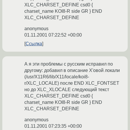
XLC_CHARSET_DEFINE csd0 {
charset_name KOI8-R side GR } END
XLC_CHARSET_DEFINE
anonymous
01.11.2001 07:22:52 +00:00
Ссылка
А я эти проблемы с русским исправил по
другому: добавил в описание X'овой локали
(/usr/X11R6/lib/X11/locale/koi8-
r/XLC_LOCALE) после END XLC_FONTSET
но до XLC_XLOCALE следующий текст
XLC_CHARSET_DEFINE csd0 {
charset_name KOI8-R side GR } END
XLC_CHARSET_DEFINE
anonymous
01.11.2001 07:23:35 +00:00