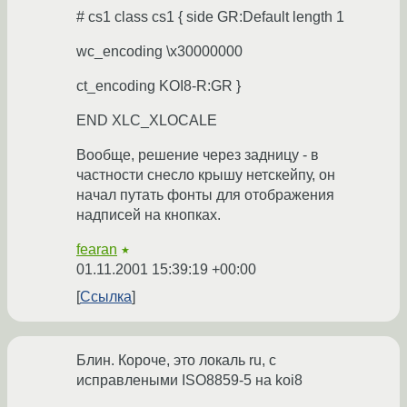
# cs1 class cs1 { side GR:Default length 1
wc_encoding \x30000000
ct_encoding KOI8-R:GR }
END XLC_XLOCALE
Вообще, решение через задницу - в
частности снесло крышу нетскейпу, он
начал путать фонты для отображения
надписей на кнопках.
fearan
★
01.11.2001 15:39:19 +00:00
Ссылка
Блин. Короче, это локаль ru, с
исправлеными ISO8859-5 на koi8