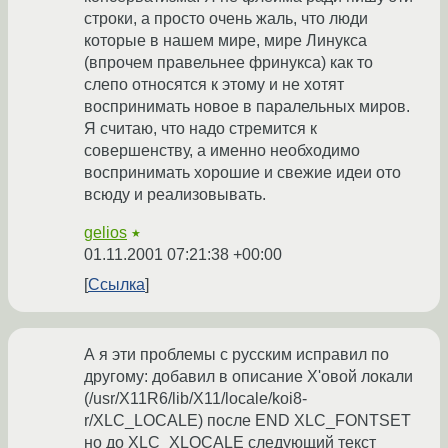
строки, а просто очень жаль, что люди
которые в нашем мире, мире Линукса
(впрочем правельнее фринукса) как то
слепо относятся к этому и не хотят
воспринимать новое в паралельных миров.
Я считаю, что надо стремится к
совершенству, а именно необходимо
воспринимать хорошие и свежие идеи ото
всюду и реализовывать.
gelios
★
01.11.2001 07:21:38 +00:00
Ссылка
А я эти проблемы с русским исправил по
другому: добавил в описание X'овой локали
(/usr/X11R6/lib/X11/locale/koi8-
r/XLC_LOCALE) после END XLC_FONTSET
но до XLC_XLOCALE следующий текст