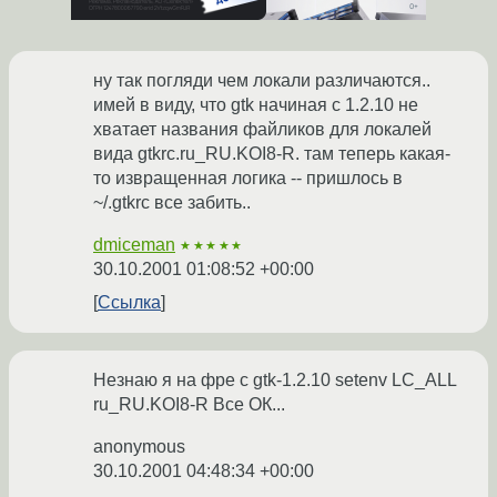
ну так погляди чем локали различаются..
имей в виду, что gtk начиная с 1.2.10 не
хватает названия файликов для локалей
вида gtkrc.ru_RU.KOI8-R. там теперь какая-
то извращенная логика -- пришлось в
~/.gtkrc все забить..
dmiceman
★★★★★
30.10.2001 01:08:52 +00:00
Ссылка
Незнаю я на фре с gtk-1.2.10 setenv LC_ALL
ru_RU.KOI8-R Все ОК...
anonymous
30.10.2001 04:48:34 +00:00