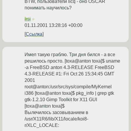
BTW, пользователи licq - оно OSCAR
понимать научилось?
Irsi
☆
01.11.2001 13:28:16 +00:00
Ссылка
Имел такую граблю. Три дня бился - а все
решилось просто. [toxa@anton toxa]$ uname
-a FreeBSD anton 4.3-RELEASE FreeBSD
4.3-RELEASE #1: Fri Oct 26 15:34:45 GMT
2001
root@anton:/usr/src/sys/compile/MyKernel
i386 [toxa@anton toxa]$ pkg_info | grep gtk
gtk-1.2.10 Gimp Toolkit for X11 GUI
[toxa@anton toxa]$
Вылечилось засовыванием в
/usr/X11R6/lib/X11/locale/koi8-
r/XLC_LOCALE: