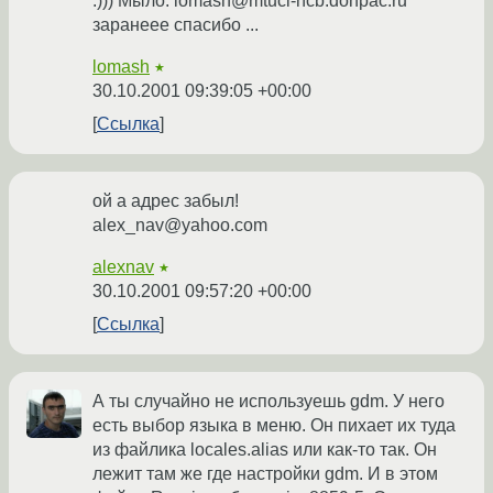
:))) Мыло: lomash@mtuci-ncb.donpac.ru
заранеее спасибо ...
lomash
★
30.10.2001 09:39:05 +00:00
Ссылка
ой а адрес забыл!
alex_nav@yahoo.com
alexnav
★
30.10.2001 09:57:20 +00:00
Ссылка
А ты случайно не используешь gdm. У него
есть выбор языка в меню. Он пихает их туда
из файлика locales.alias или как-то так. Он
лежит там же где настройки gdm. И в этом