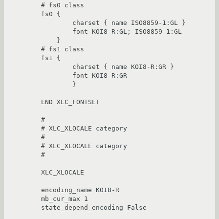
# fs0 class

fs0 { 

        charset { name ISO8859-1:GL }

        font KOI8-R:GL; ISO8859-1:GL

    } 

# fs1 class

fs1 { 

        charset { name KOI8-R:GR } 

        font KOI8-R:GR

        } 

END XLC_FONTSET 

# 

# XLC_XLOCALE category 

# 

# XLC_XLOCALE category 

# 

XLC_XLOCALE 

encoding_name KOI8-R 

mb_cur_max 1 

state_depend_encoding False 
