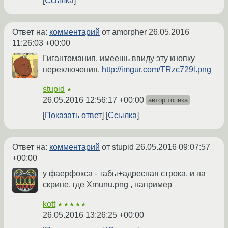
Ссылка
Ответ на:
комментарий
от amorpher
26.05.2016
11:26:03 +00:00
Гигантомания, имеешь ввиду эту кнопку
переключения.
http://imgur.com/TRzc729l.png
stupid
★
26.05.2016 12:56:17 +00:00
автор топика
Показать ответ
Ссылка
Ответ на:
комментарий
от stupid
26.05.2016 09:07:57
+00:00
у фаерфокса - табы+адресная строка, и на
скрине, где Xmunu.png , например
kott
★★★★★
26.05.2016 13:26:25 +00:00