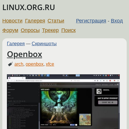
LINUX.ORG.RU
Новости
Галерея
Статьи
Регистрация
-
Вход
Форум
Опросы
Трекер
Поиск
Галерея
—
Скриншоты
Openbox
arch
,
openbox
,
xfce