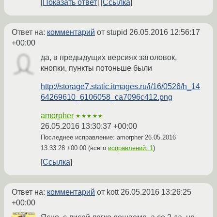
Показать ответ
Ссылка
Ответ на:
комментарий
от stupid
26.05.2016 12:56:17
+00:00
да, в предыдущих версиях заголовок,
кнопки, пункты потоньше были
http://storage7.static.itmages.ru/i/16/0526/h_14
64269610_6106058_ca7096c412.png
amorpher
★★★★★
26.05.2016 13:30:37 +00:00
Последнее исправление: amorpher
26.05.2016
13:33:28 +00:00
(всего
исправлений: 1
)
Ссылка
Ответ на:
комментарий
от kott
26.05.2016 13:26:25
+00:00