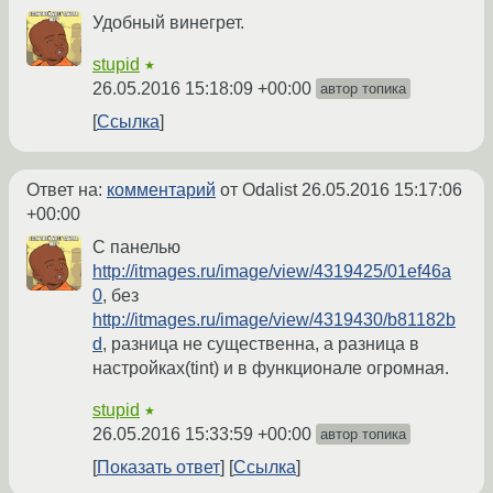
Удобный винегрет.
stupid
★
26.05.2016 15:18:09 +00:00
автор топика
Ссылка
Ответ на:
комментарий
от Odalist
26.05.2016 15:17:06
+00:00
С панелью
http://itmages.ru/image/view/4319425/01ef46a
0
, без
http://itmages.ru/image/view/4319430/b81182b
d
, разница не существенна, а разница в
настройках(tint) и в функционале огромная.
stupid
★
26.05.2016 15:33:59 +00:00
автор топика
Показать ответ
Ссылка