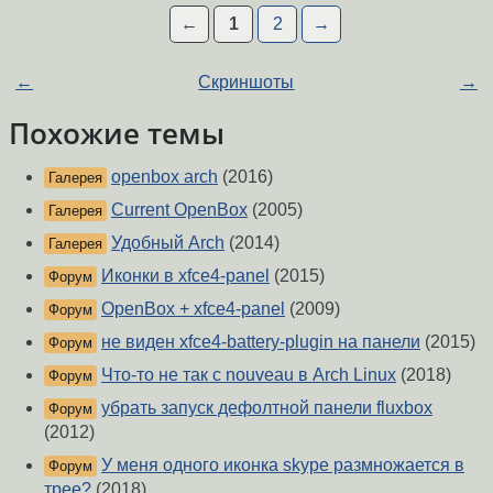
←
1
2
→
←
Скриншоты
→
Похожие темы
openbox arch
(2016)
Галерея
Current OpenBox
(2005)
Галерея
Удобный Arch
(2014)
Галерея
Иконки в xfce4-panel
(2015)
Форум
OpenBox + xfce4-panel
(2009)
Форум
не виден xfce4-battery-plugin на панели
(2015)
Форум
Что-то не так с nouveau в Arch Linux
(2018)
Форум
убрать запуск дефолтной панели fluxbox
Форум
(2012)
У меня одного иконка skype размножается в
Форум
трее?
(2018)