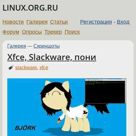
LINUX.ORG.RU
Новости
Галерея
Статьи
Регистрация
-
Вход
Форум
Опросы
Трекер
Поиск
Галерея
—
Скриншоты
Xfce, Slackware, пони
slackware
,
xfce