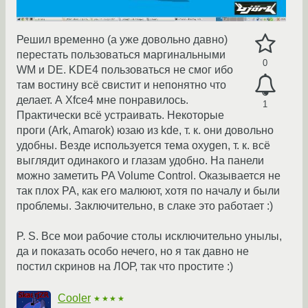
Решил временно (а уже довольно давно)
перестать пользоваться маргинальными
0
WM и DE. KDE4 пользоваться не смог ибо
там востину всё свистит и непонятно что
делает. А Xfce4 мне понравилось.
1
Практически всё устраивать. Некоторые
проги (Ark, Amarok) юзаю из kde, т. к. они довольно
удобны. Везде используется тема oxygen, т. к. всё
выглядит одинакого и глазам удобно. На панели
можно заметить PA Volume Control. Оказывается не
так плох PA, как его малюют, хотя по началу и были
проблемы. Заключительно, в слаке это работает :)
P. S. Все мои рабочие столы исключительно унылы,
да и показать особо нечего, но я так давно не
постил скринов на ЛОР, так что простите :)
Cooler
★★★★