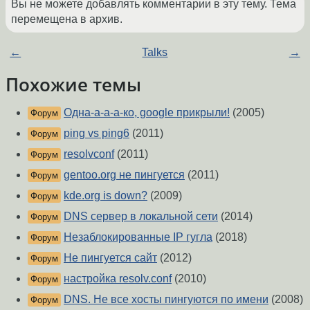
Вы не можете добавлять комментарии в эту тему. Тема
перемещена в архив.
←
Talks
→
Похожие темы
Одна-а-а-а-ко, google прикрыли!
(2005)
Форум
ping vs ping6
(2011)
Форум
resolvconf
(2011)
Форум
gentoo.org не пингуется
(2011)
Форум
kde.org is down?
(2009)
Форум
DNS сервер в локальной сети
(2014)
Форум
Незаблокированные IP гугла
(2018)
Форум
Не пингуется сайт
(2012)
Форум
настройка resolv.conf
(2010)
Форум
DNS. Не все хосты пингуются по имени
(2008)
Форум