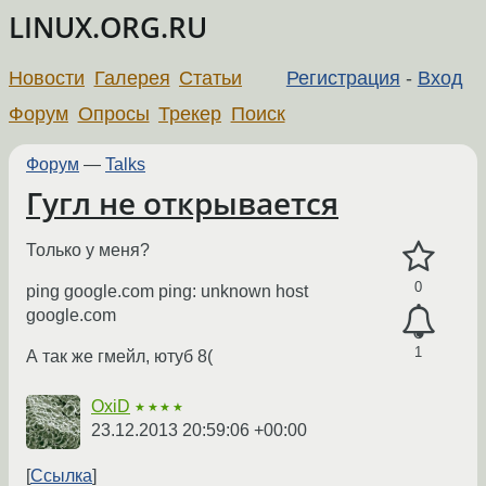
LINUX.ORG.RU
Новости
Галерея
Статьи
Регистрация
-
Вход
Форум
Опросы
Трекер
Поиск
Форум
—
Talks
Гугл не открывается
Только у меня?
0
ping google.com ping: unknown host
google.com
1
А так же гмейл, ютуб 8(
OxiD
★★★★
23.12.2013 20:59:06 +00:00
Ссылка