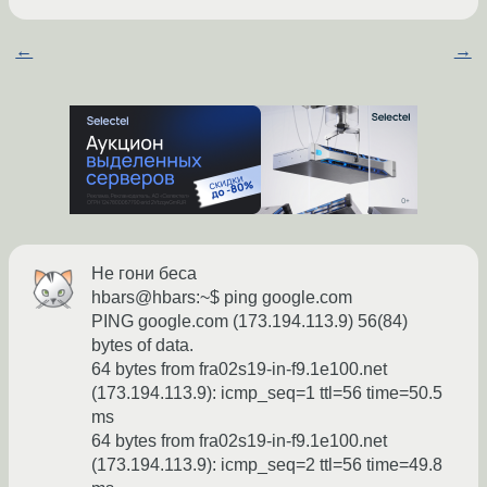
←
→
Не гони беса
hbars@hbars:~$ ping google.com
PING google.com (173.194.113.9) 56(84)
bytes of data.
64 bytes from fra02s19-in-f9.1e100.net
(173.194.113.9): icmp_seq=1 ttl=56 time=50.5
ms
64 bytes from fra02s19-in-f9.1e100.net
(173.194.113.9): icmp_seq=2 ttl=56 time=49.8