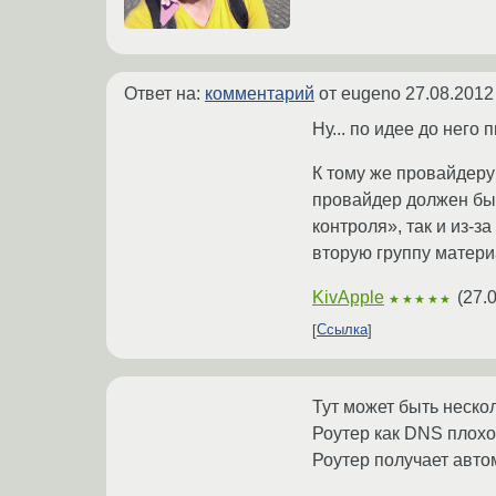
Ответ на:
комментарий
от eugeno
27.08.2012
Ну... по идее до него
К тому же провайдеру 
провайдер должен быт
контроля», так и из-
вторую группу материа
KivApple
(
27.
★★★★★
Ссылка
Тут может быть неско
Роутер как DNS плохо
Роутер получает авто