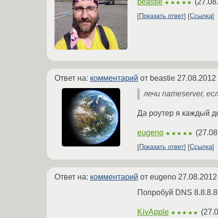
beastie
(
27.08
★★★★★
Показать ответ
Ссылка
Ответ на:
комментарий
от beastie
27.08.2012
лечи nameserver, ес
Да роутер я каждый д
eugeno
(
27.08
★★★★★
Показать ответ
Ссылка
Ответ на:
комментарий
от eugeno
27.08.2012
Попробуй DNS 8.8.8.8 
KivApple
(
27.
★★★★★