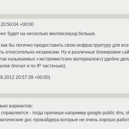
 20:50:04 +00:00
 пинг будет на несколько миллисекунд больше.
как бы логично предоставить свою инфраструктуру для всего, 
ь относительно независим. Ну и различные блокировки сайт
за так называемых «экстремистских материалов») удобно дел
лов блочат и по IP частенько).
08.2012 20:57:39 +00:00
)
лько вариантов:
 справляется - тогда пропиши например google public dns, 
матические днс провайдера которые не очень хорошо рабо