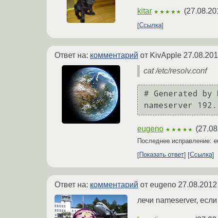
kitar
(
27.08.20
★★★★★
Ссылка
Ответ на:
комментарий
от KivApple
27.08.201
cat /etc/resolv.conf
# Generated by 
nameserver 192.
eugeno
(
27.08
★★★★★
Последнее исправление: 
Показать ответ
Ссылка
Ответ на:
комментарий
от eugeno
27.08.2012
лечи nameserver, если