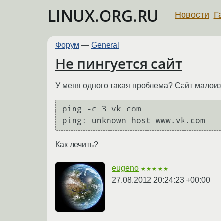
LINUX.ORG.RU
Новости
Г
Форум
—
General
Не пингуется сайт
У меня одного такая проблема? Сайт малои
ping -c 3 vk.com

ping: unknown host www.vk.com
Как лечить?
eugeno
★★★★★
27.08.2012 20:24:23 +00:00