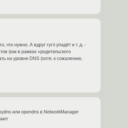
что нужно. А вдруг гугл упадёт и т. д. -
ов (как в рамках «родительского
ать на уровне DNS (хотя, к сожалению,
skydns или opendns в NetworkManager
тают