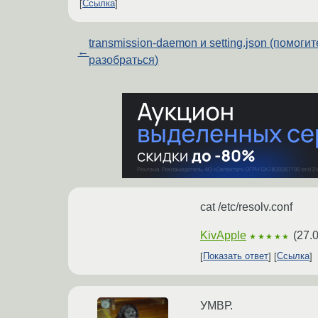
Ссылка
transmission-daemon и setting.json (помогит
←
разобраться)
cat /etc/resolv.conf
KivApple
(
27.
★★★★★
Показать ответ
Ссылка
УМВР.