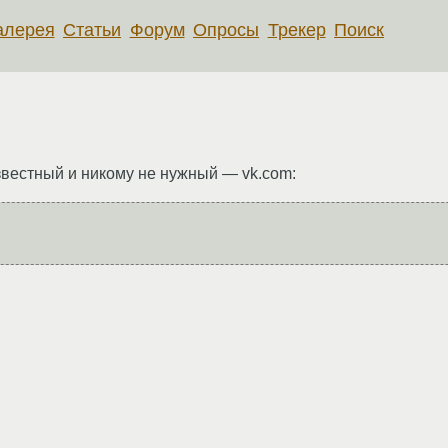
алерея
Статьи
Форум
Опросы
Трекер
Поиск
звестный и никому не нужный — vk.com: