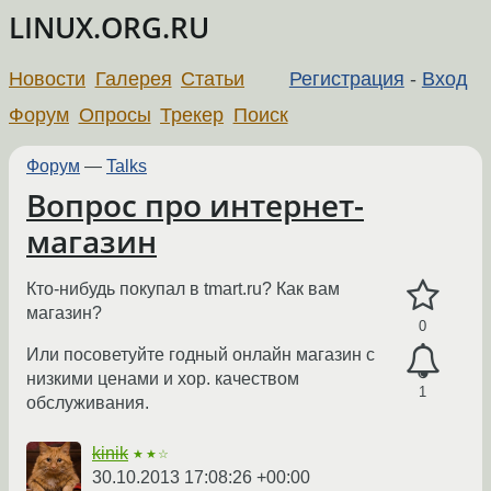
LINUX.ORG.RU
Новости
Галерея
Статьи
Регистрация
-
Вход
Форум
Опросы
Трекер
Поиск
Форум
—
Talks
Вопрос про интернет-
магазин
Кто-нибудь покупал в tmart.ru? Как вам
магазин?
0
Или посоветуйте годный онлайн магазин с
низкими ценами и хор. качеством
1
обслуживания.
kinik
★★☆
30.10.2013 17:08:26 +00:00