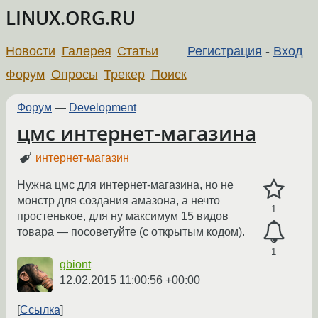
LINUX.ORG.RU
Новости
Галерея
Статьи
Регистрация
-
Вход
Форум
Опросы
Трекер
Поиск
Форум
—
Development
цмс интернет-магазина
интернет-магазин
Нужна цмс для интернет-магазина, но не
монстр для создания амазона, а нечто
1
простенькое, для ну максимум 15 видов
товара — посоветуйте (с открытым кодом).
1
gbiont
12.02.2015 11:00:56 +00:00
Ссылка