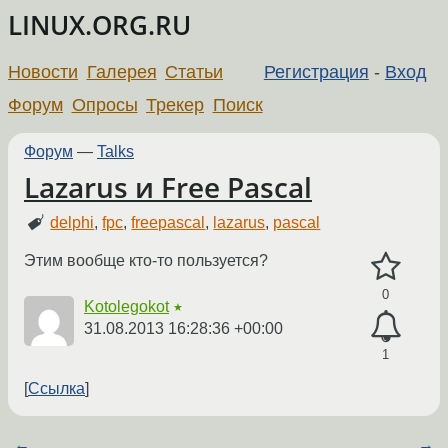
LINUX.ORG.RU
Новости
Галерея
Статьи
Регистрация
-
Вход
Форум
Опросы
Трекер
Поиск
Форум
—
Talks
Lazarus и Free Pascal
delphi
,
fpc
,
freepascal
,
lazarus
,
pascal
Этим вообще кто-то пользуется?
0
Kotolegokot
★
31.08.2013 16:28:36 +00:00
1
Ссылка
←
→