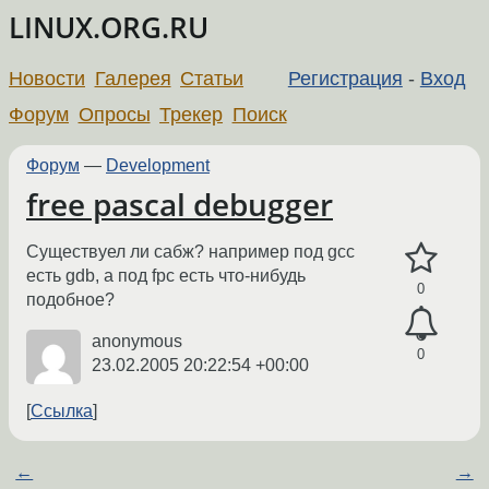
LINUX.ORG.RU
Новости
Галерея
Статьи
Регистрация
-
Вход
Форум
Опросы
Трекер
Поиск
Форум
—
Development
free pascal debugger
Существуел ли сабж? например под gcc
есть gdb, а под fpc есть что-нибудь
0
подобное?
anonymous
0
23.02.2005 20:22:54 +00:00
Ссылка
←
→