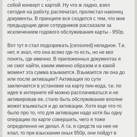
собой конверт с картой. Ну что ж ладно, взял
сегодня на работу, распечатал, пролистал наконец
документы. В принципе все сходится с тем, что мне
предыдущие двое сотрудников рассказали за
исключением годового обслуживания карты - 950р.
Вот тут я стал подозревать [censored] неладное. Т.е.
нет, я знал, что она всяко где-то есть, но не мог
понять, где именно. В приложенных документах я
не смог найти, каким именно образом и в какой
момент эта сумма взымается. Взымается ли она до
или после активации? Активация по сути
заключается в установке на карту пин-кода, т.е. по
идее в интернете ей можно расплачиваться и не
активировав ее, стало быть обслуживание вполне
может взыматься и до активации. Хотя еще что-то
было про то, что для активации надо хотя бы одну
операцию по карте совершить, чего я тоже
определенно не делал. А т.к. я средств на нее не
клал, то при взыскании оных 950р, они пойдут в