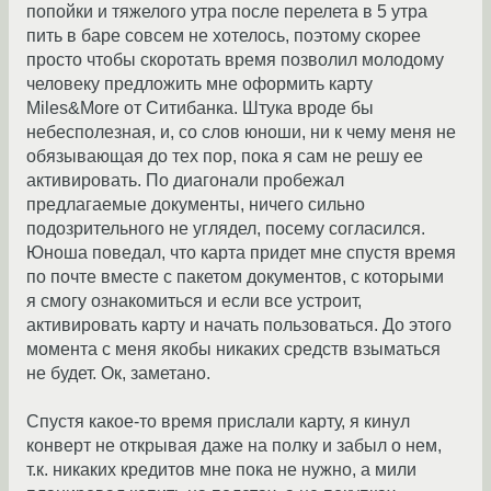
попойки и тяжелого утра после перелета в 5 утра
пить в баре совсем не хотелось, поэтому скорее
просто чтобы скоротать время позволил молодому
человеку предложить мне оформить карту
Miles&More от Ситибанка. Штука вроде бы
небесполезная, и, со слов юноши, ни к чему меня не
обязывающая до тех пор, пока я сам не решу ее
активировать. По диагонали пробежал
предлагаемые документы, ничего сильно
подозрительного не углядел, посему согласился.
Юноша поведал, что карта придет мне спустя время
по почте вместе с пакетом документов, с которыми
я смогу ознакомиться и если все устроит,
активировать карту и начать пользоваться. До этого
момента с меня якобы никаких средств взыматься
не будет. Ок, заметано.
Спустя какое-то время прислали карту, я кинул
конверт не открывая даже на полку и забыл о нем,
т.к. никаких кредитов мне пока не нужно, а мили