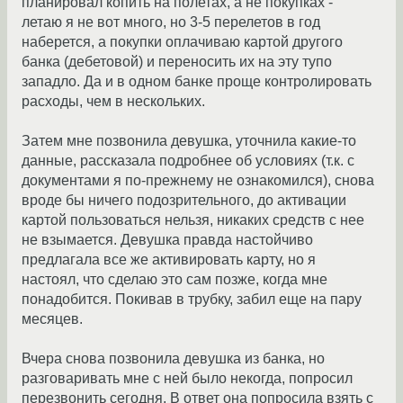
планировал копить на полетах, а не покупках -
летаю я не вот много, но 3-5 перелетов в год
наберется, а покупки оплачиваю картой другого
банка (дебетовой) и переносить их на эту тупо
западло. Да и в одном банке проще контролировать
расходы, чем в нескольких.
Затем мне позвонила девушка, уточнила какие-то
данные, рассказала подробнее об условиях (т.к. с
документами я по-прежнему не ознакомился), снова
вроде бы ничего подозрительного, до активации
картой пользоваться нельзя, никаких средств с нее
не взымается. Девушка правда настойчиво
предлагала все же активировать карту, но я
настоял, что сделаю это сам позже, когда мне
понадобится. Покивав в трубку, забил еще на пару
месяцев.
Вчера снова позвонила девушка из банка, но
разговаривать мне с ней было некогда, попросил
перезвонить сегодня. В ответ она попросила взять с