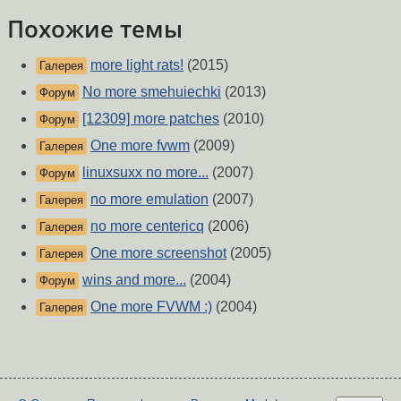
Похожие темы
more light rats!
(2015)
Галерея
No more smehuiechki
(2013)
Форум
[12309] more patches
(2010)
Форум
One more fvwm
(2009)
Галерея
linuxsuxx no more...
(2007)
Форум
no more emulation
(2007)
Галерея
no more centericq
(2006)
Галерея
One more screenshot
(2005)
Галерея
wins and more...
(2004)
Форум
One more FVWM :)
(2004)
Галерея