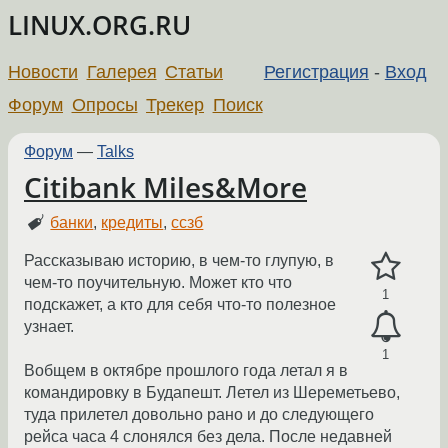
LINUX.ORG.RU
Новости
Галерея
Статьи
Регистрация
-
Вход
Форум
Опросы
Трекер
Поиск
Форум
—
Talks
Citibank Miles&More
банки
,
кредиты
,
ссзб
Рассказываю историю, в чем-то глупую, в
чем-то поучительную. Может кто что
1
подскажет, а кто для себя что-то полезное
узнает.
1
Вобщем в октябре прошлого года летал я в
командировку в Будапешт. Летел из Шереметьево,
туда прилетел довольно рано и до следующего
рейса часа 4 слонялся без дела. После недавней