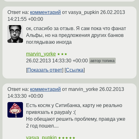
Ответ на:
комментарий
от vasya_pupkin
26.02.2013
14:21:55 +00:00
ок, спасибо за отзыв. Я сам пока что фанат
Альфы, но на предложения других банков
поглядываю иногда
marvin_yorke
★★★
26.02.2013 14:33:30 +00:00
автор топика
Показать ответ
Ссылка
Ответ на:
комментарий
от marvin_yorke
26.02.2013
14:33:30 +00:00
Есть косяк у Ситибанка, карту не реально
привязать к paypalу :(
Но обещают решить проблему, правда уже
2 год пошел....
vasya_pupkin
★★★★★