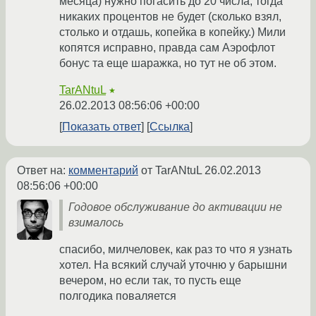
месяца) нужно погасить до 20 числа, тогда
никаких процентов не будет (сколько взял,
столько и отдашь, копейка в копейку.) Мили
копятся исправно, правда сам Аэрофлот
бонус та еще шаражка, но тут не об этом.
TarANtuL
★
26.02.2013 08:56:06 +00:00
Показать ответ
Ссылка
Ответ на:
комментарий
от TarANtuL
26.02.2013
08:56:06 +00:00
Годовое обслуживание до активации не
взималось
спасибо, милчеловек, как раз то что я узнать
хотел. На всякий случай уточню у барышни
вечером, но если так, то пусть еще
полгодика поваляется