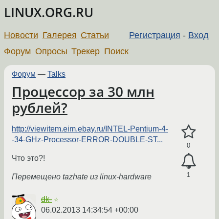
LINUX.ORG.RU
Новости
Галерея
Статьи
Регистрация
-
Вход
Форум
Опросы
Трекер
Поиск
Форум
—
Talks
Процессор за 30 млн
рублей?
http://viewitem.eim.ebay.ru/INTEL-Pentium-4-
-34-GHz-Processor-ERROR-DOUBLE-ST...
0
Что это?!
1
Перемещено tazhate из linux-hardware
dk-
☆
06.02.2013 14:34:54 +00:00