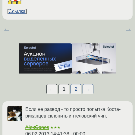
Ссылка
←
→
←
1
2
→
Если не развод - то просто попытка Коста-
риканцев склонить интеловский чип.
AlexCones
★★★
06.02.2013 14:41:38 +00:00