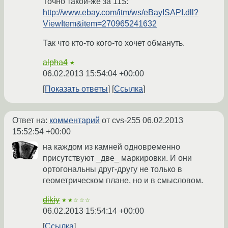
Точно такой-же за 11$:
http://www.ebay.com/itm/ws/eBayISAPI.dll?
ViewItem&item=270965241632
Так что кто-то кого-то хочет обмануть.
alpha4
★
06.02.2013 15:54:04 +00:00
Показать ответы
Ссылка
Ответ на:
комментарий
от cvs-255
06.02.2013
15:52:54 +00:00
на каждом из камней одновременно
присутствуют _две_ маркировки. И они
ортогональны друг-другу не только в
геометрическом плане, но и в смысловом.
dikiy
★★☆☆☆
06.02.2013 15:54:14 +00:00
Ссылка