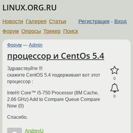
LINUX.ORG.RU
Новости
Галерея
Статьи
Регистрация
-
Вход
Форум
Опросы
Трекер
Поиск
Форум
—
Admin
процессор и CentOs 5.4
Здравствуйте !!!
скажите CentOS 5.4 подерживает вот этот
0
процессор :
Intel® Core™ i5-750 Processor (8M Cache,
0
2.66 GHz) Add to Compare Queue Compare
Now (0)
Спасибо.
AndreyU