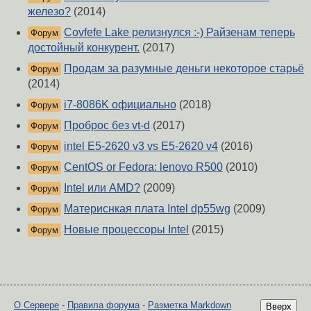
железо?
(2014)
Covfefe Lake релизнулся :-) Райзенам теперь
Форум
достойный конкурент.
(2017)
Продам за разумные деньги некоторое старьё
Форум
(2014)
i7-8086K официально
(2018)
Форум
Проброс без vt-d
(2017)
Форум
intel E5-2620 v3 vs E5-2620 v4
(2016)
Форум
CentOS or Fedora: lenovo R500
(2010)
Форум
Intel или AMD?
(2009)
Форум
Материснкая плата Intel dp55wg
(2009)
Форум
Новые процессоры Intel
(2015)
Форум
О Сервере
-
Правила форума
-
Разметка Markdown
Вверх