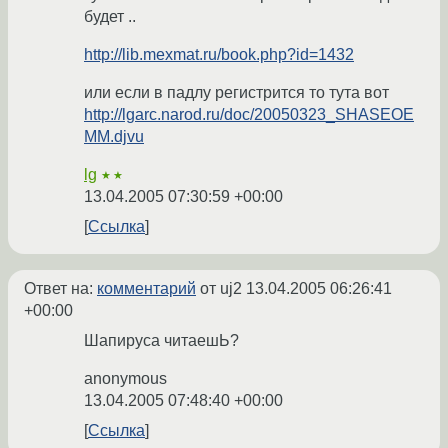
будет ..
http://lib.mexmat.ru/book.php?id=1432
или если в падлу регистрится то тута вот
http://lgarc.narod.ru/doc/20050323_SHASEOE
MM.djvu
lg
★★
13.04.2005 07:30:59 +00:00
Ссылка
Ответ на:
комментарий
от uj2
13.04.2005 06:26:41
+00:00
Шапируса читаешЬ?
anonymous
13.04.2005 07:48:40 +00:00
Ссылка