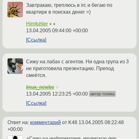
Завтракаю, треплюсь в irc и бегаю по
квартире в поисках денег =)
Hirnfuhler
★★
13.04.2005 09:44:00 +00:00
Ссылка
Сижу на лабах с агентов. Ни одна група из 3
не приготовила презентацию. Препод
смеётся.
linux_newbe
☆
13.04.2005 12:23:25 +00:00
автор топика
Ссылка
Ответ на:
комментарий
от K48
13.04.2005 08:22:48
+00:00
>Сижу на информатике, модерасю лор,