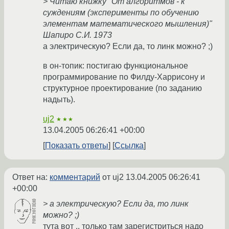
> Читаю книжку "От алгоритмов - к
суждениям (эксперименты по обучению
элементам математического мышления)"
Шапиро С.И. 1973
а электрическую? Если да, то линк можно? ;)
в он-топик: постигаю функциональное
программирование по Филду-Харрисону и
структурное проектирование (по заданию
надыть).
uj2
★★★
13.04.2005 06:26:41 +00:00
Показать ответы
Ссылка
Ответ на:
комментарий
от uj2
13.04.2005 06:26:41
+00:00
> а электрическую? Если да, то линк
можно? ;)
тута вот .. только там зарегистриться надо