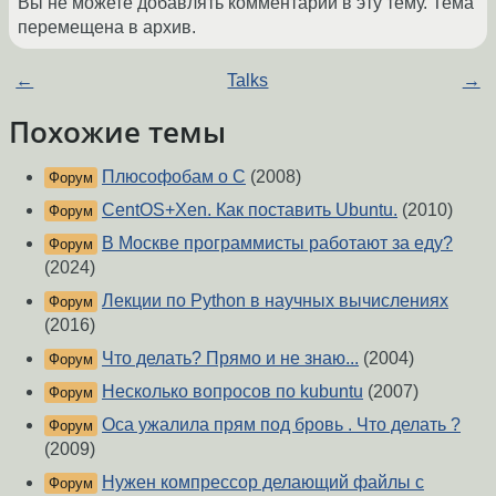
Вы не можете добавлять комментарии в эту тему. Тема
перемещена в архив.
←
Talks
→
Похожие темы
Плюсофобам о С
(2008)
Форум
CentOS+Xen. Как поставить Ubuntu.
(2010)
Форум
В Москве программисты работают за еду?
Форум
(2024)
Лекции по Python в научных вычислениях
Форум
(2016)
Что делать? Прямо и не знаю...
(2004)
Форум
Несколько вопросов по kubuntu
(2007)
Форум
Оса ужалила прям под бровь . Что делать ?
Форум
(2009)
Нужен компрессор делающий файлы с
Форум