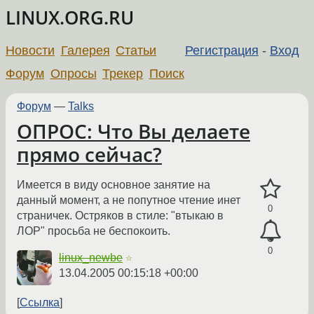
LINUX.ORG.RU
Новости
Галерея
Статьи
Регистрация
-
Вход
Форум
Опросы
Трекер
Поиск
Форум
—
Talks
ОПРОС: Что Вы делаете
прямо сейчас?
Имеется в виду основное занятие на
данный момент, а не попутное чтение инет
0
страничек. Остряков в стиле: "втыкаю в
ЛОР" просьба не беспокоить.
0
linux_newbe
☆
13.04.2005 00:15:18 +00:00
Ссылка