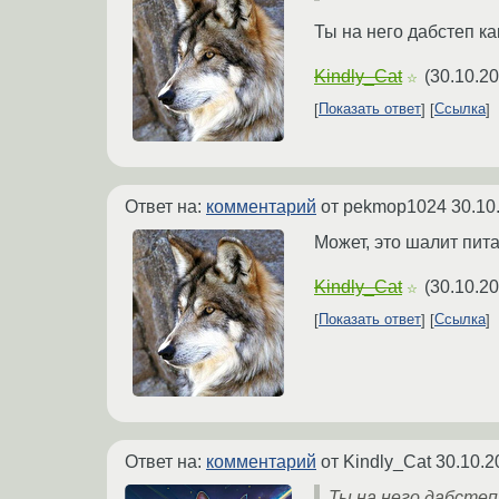
Ты на него дабстеп к
Kindly_Cat
(
30.10.20
☆
Показать ответ
Ссылка
Ответ на:
комментарий
от pekmop1024
30.10
Может, это шалит пита
Kindly_Cat
(
30.10.20
☆
Показать ответ
Ссылка
Ответ на:
комментарий
от Kindly_Cat
30.10.2
Ты на него дабстеп