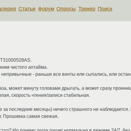
алерея
Статьи
Форум
Опросы
Трекер
Поиск
 ST31000528AS.
ишним чистого аптайма.
 непривычные - раньше все винты или сыпались, или оста
раза, может минуту головами дрыгать, а может сразу проиниц
лая, скорость чтения/записи стабильная.
е за последние месяцы) ничего страшного не наблюдается. 
т. Прошивка самая свежая.
тал? Но почему тогда пашет нормально в режиме 24/7, без 