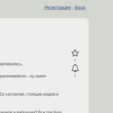
Регистрация
-
Вход
1
навливались.
1
иализировать - ну, какое
Ее сестрички, стоящие рядом и
звуков и вибрации? Все три буду