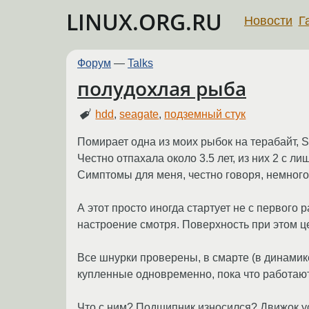
LINUX.ORG.RU
Новости
Г
Форум
—
Talks
полудохлая рыба
hdd
,
seagate
,
подземный стук
Помирает одна из моих рыбок на терабайт,
Честно отпахала около 3.5 лет, из них 2 с л
Симптомы для меня, честно говоря, немного
А этот просто иногда стартует не с первого 
настроение смотря. Поверхность при этом це
Все шнурки проверены, в смарте (в динамик
купленные одновременно, пока что работаю
Что с ним? Подшипник износился? Движок ус