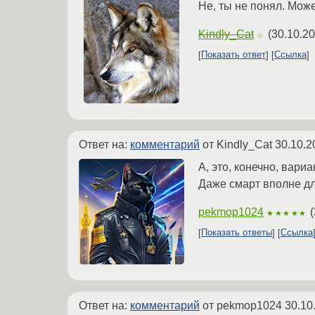
Не, ты не понял. Мож
Kindly_Cat
(
30.10.20
☆
Показать ответ
Ссылка
Ответ на:
комментарий
от Kindly_Cat
30.10.2
А, это, конечно, вариа
Даже смарт вполне дл
pekmop1024
(
★★★★★
Показать ответы
Ссылка
Ответ на:
комментарий
от pekmop1024
30.10