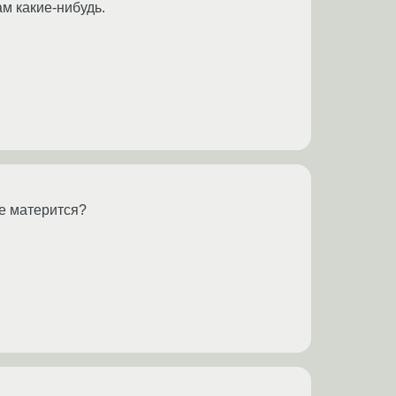
м какие-нибудь.
 не матерится?