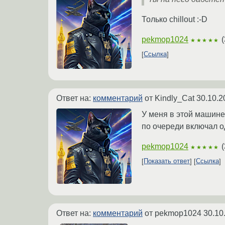
Только chillout :-D
pekmop1024
(
★★★★★
Ссылка
Ответ на:
комментарий
от Kindly_Cat
30.10.2
У меня в этой машине 
по очереди включал од
pekmop1024
(
★★★★★
Показать ответ
Ссылка
Ответ на:
комментарий
от pekmop1024
30.10