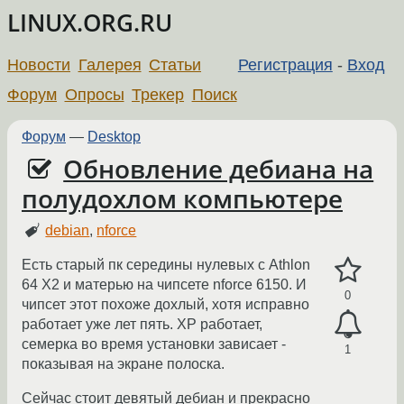
LINUX.ORG.RU
Новости
Галерея
Статьи
Регистрация
-
Вход
Форум
Опросы
Трекер
Поиск
Форум
—
Desktop
Обновление дебиана на
полудохлом компьютере
debian
,
nforce
Есть старый пк середины нулевых с Athlon
64 X2 и матерью на чипсете nforce 6150. И
0
чипсет этот похоже дохлый, хотя исправно
работает уже лет пять. XP работает,
семерка во время установки зависает -
1
показывая на экране полоска.
Сейчас стоит девятый дебиан и прекрасно