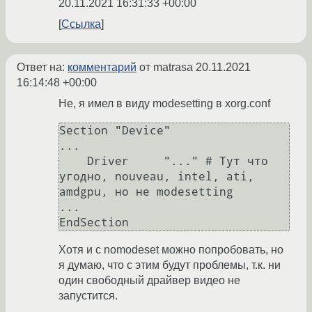
20.11.2021 16:31:33 +00:00
Ссылка
Ответ на:
комментарий
от matrasa
20.11.2021
16:14:48 +00:00
Не, я имел в виду modesetting в xorg.conf
Section "Device"

...

    Driver     "..." # Тут что 
угодно, nouveau, intel, ati, 
amdgpu, но не modesetting

...

Хотя и с nomodeset можно попробовать, но
я думаю, что с этим будут проблемы, т.к. ни
один свободный драйвер видео не
запустится.