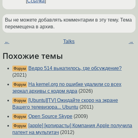
Ссылка
Вы не можете добавлять комментарии в эту тему. Тема
перемещена в архив.
←
Talks
→
Похожие темы
Ведро 514 выкатилось, где обсуждение?
Форум
(2021)
На kernel.org по ошибке удалили со всех
Форум
зеркал архивы с кодом ядра
(2026)
[Ubuntu][TV] Ожидайте скоро на экране
Форум
Вашего телевизора... Ubuntu
(2011)
Open Source Skype
(2009)
Форум
[apple] [копирасты] Компания Apple получила
Форум
патент на мультитач
(2012)