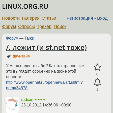
LINUX.ORG.RU
Новости
Галерея
Статьи
Регистрация
-
Вход
Форум
Опросы
Трекер
Поиск
Форум
—
Talks
/. лежит (и sf.net тоже)
даунтайм
У меня ондного сабж? Как то странно все
это выглядит, особенно на фоне этой
0
новости
http://www.opennet.ru/opennews/art.shtml?
num=34878
1
redixin
★★★★
23.10.2012 14:36:06 +00:00