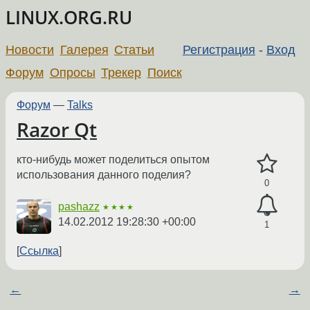
LINUX.ORG.RU
Новости
Галерея
Статьи
Регистрация
-
Вход
Форум
Опросы
Трекер
Поиск
Форум
—
Talks
Razor Qt
кто-нибудь может поделиться опытом
использования данного поделия?
0
pashazz
★★★★
14.02.2012 19:28:30 +00:00
1
Ссылка
←
→