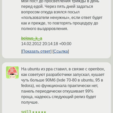
мой пост до просветления трижды в день
перед едой. Через пять дней задаться
вопросом откуда взялся посыл
«пользователи ненужны», если ответ будет
как и прежде, то повторять процедуру до
полного выздоровления.
belous_k_a
14.02.2012 20:14:18 +00:00
Показать ответ
Ссылка
На ubuntu из ppa ставил, в связке с openbox,
как советуют разработчики запускал, кушает
чуть больше 90Мб (lxde 70-80 в ubuntu, 95 в
fedora), но функционала практически нет,
панель периодически откушивает 99%
проца, надеюсь следующий релиз будет
получше.
sol13
★★★★★