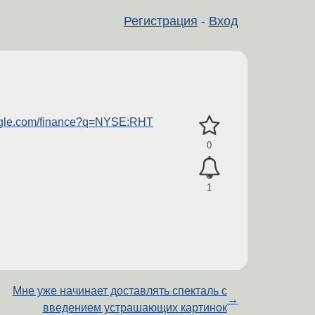
Регистрация
-
Вход
ogle.com/finance?q=NYSE:RHT
0
1
Мне уже начинает доставлять спекталь с
→
введением устрашающих картинок