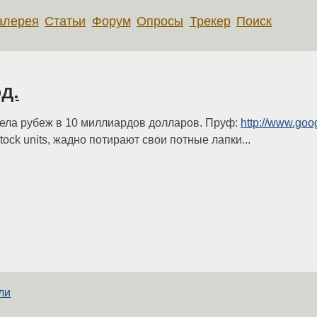
алерея
Статьи
Форум
Опросы
Трекер
Поиск
д.
ела рубеж в 10 миллиардов долларов. Пруф:
http://www.go
tock units, жадно потирают свои потные лапки...
или