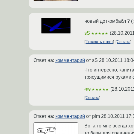
новый доткомбабл ? (:
sS
(
28.10.201
★★★★★
Показать ответ
Ссылка
Ответ на:
комментарий
от sS
28.10.2011 18:0
Что интересно, капит
трясущимися руками сб
mv
(
28.10.201
★★★★★
Ссылка
Ответ на:
комментарий
от plm
28.10.2011 17:
Во, а то мне всегда х
то базы для сравнени