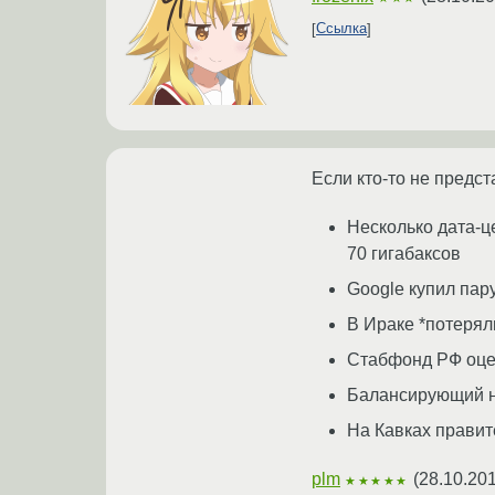
Ссылка
Если кто-то не предст
Несколько дата-ц
70 гигабаксов
Google купил пару
В Ираке *потерял
Стабфонд РФ оцен
Балансирующий на
На Кавках правите
plm
(
28.10.201
★★★★★