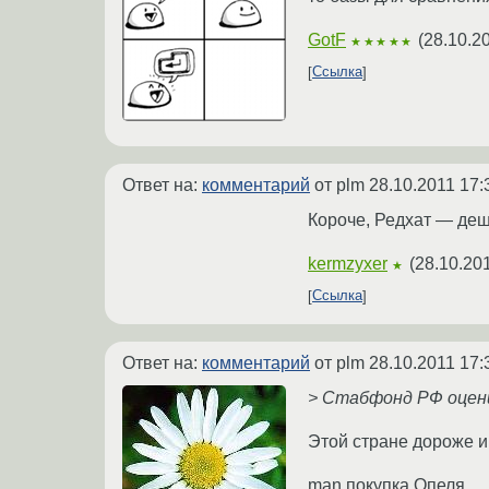
GotF
(
28.10.2
★★★★★
Ссылка
Ответ на:
комментарий
от plm
28.10.2011 17:
Короче, Редхат — де
kermzyxer
(
28.10.20
★
Ссылка
Ответ на:
комментарий
от plm
28.10.2011 17:
> Стабфонд РФ оцени
Этой стране дороже и
man покупка Опеля.