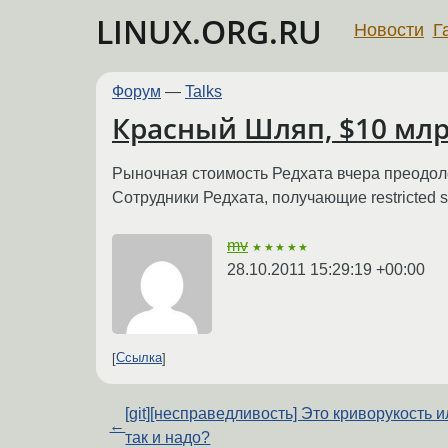
LINUX.ORG.RU
Новости
Г
Форум
—
Talks
Красный Шляп, $10 млр
Рыночная стоимость Редхата вчера преодол
Сотрудники Редхата, получающие restricted s
mv
★★★★★
28.10.2011 15:29:19 +00:00
Ссылка
[git][несправедливость] Это криворукость 
←
так и надо?