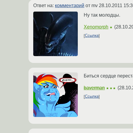
Ответ на:
комментарий
от mv
28.10.2011 15:3
Ну так молодцы.
Xenomorph
(
28.10.2
★
Ссылка
Биться сердце перест
baverman
(
28.10.
★★★
Ссылка