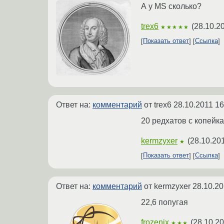
А у MS сколько?
trex6
(
28.10.2
★★★★★
Показать ответ
Ссылка
Ответ на:
комментарий
от trex6
28.10.2011 16
20 редхатов с копейк
kermzyxer
(
28.10.20
★
Показать ответ
Ссылка
Ответ на:
комментарий
от kermzyxer
28.10.20
22,6 попугая
frozenix
(
28.10.20
★★★