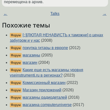
перемещена в архив.
←
Talks
→
Похожие темы
[::][ЛЮТАЯ НЕНАВИСТЬ к таможне] о ценах
Форум
забугром и у нас
(2008)
покупка гитары в европе
(2012)
Форум
магазины
(2005)
Форум
магазин
(2004)
Форум
Какие еще есть магазины уровня
Форум
vseinstrumenti.ru в регионах?
(2023)
Комиссионный магазин
(2022)
Форум
Магазин приложений
(2026)
Форум
магазины радиодеталей
(2016)
Форум
магазина computeruniverse
(2017)
Форум