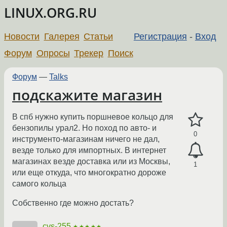
LINUX.ORG.RU
Новости
Галерея
Статьи
Регистрация
-
Вход
Форум
Опросы
Трекер
Поиск
Форум
—
Talks
подскажите магазин
В спб нужно купить поршневое кольцо для
бензопилы урал2. Но поход по авто- и
0
инструменто-магазинам ничего не дал,
везде только для импортных. В интернет
магазинах везде доставка или из Москвы,
1
или еще откуда, что многократно дороже
самого кольца
Собственно где можно достать?
cvs-255
★★★★★