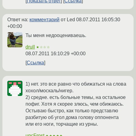
Показать ответ
Ссылка
Ответ на:
комментарий
от Led
08.07.2011 16:05:30
+00:00
Ты меня недооцениваешь.
drull
★☆☆☆
08.07.2011 16:10:29 +00:00
Ссылка
1) нет. это все равно что обижаться на слова
хохол/москаль/нигер.
2) средне. есть больные темы, на остальное
пофиг. Хотя я скорее злюсь, чем обижаюсь.
Остываю быстро, как только представлю
разбитую об угол дома голову оппонента
или его ноги, торчащие из урны.
upcFrost
★★★★★