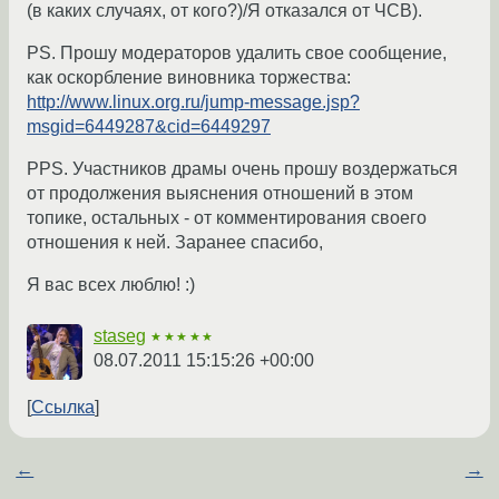
(в каких случаях, от кого?)/Я отказался от ЧСВ).
PS. Прошу модераторов удалить свое сообщение,
как оскорбление виновника торжества:
http://www.linux.org.ru/jump-message.jsp?
msgid=6449287&cid=6449297
PPS. Участников драмы очень прошу воздержаться
от продолжения выяснения отношений в этом
топике, остальных - от комментирования своего
отношения к ней. Заранее спасибо,
Я вас всех люблю! :)
staseg
★★★★★
08.07.2011 15:15:26 +00:00
Ссылка
←
→