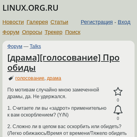
LINUX.ORG.RU
Новости
Галерея
Статьи
Регистрация
-
Вход
Форум
Опросы
Трекер
Поиск
Форум
—
Talks
[драма][голосование] Про
обиды
голосование
,
драма
По мотивам случайно мною замеченной
драмы, да. Не удержался.
0
1. Считаете ли вы «задрот» применительно
к вам оскорблением? (Y/N)
0
2. Сложно ли в целом вас оскорбить или обидеть?
(Легко обижаюсь/Время от времени/Тяжело обидеть