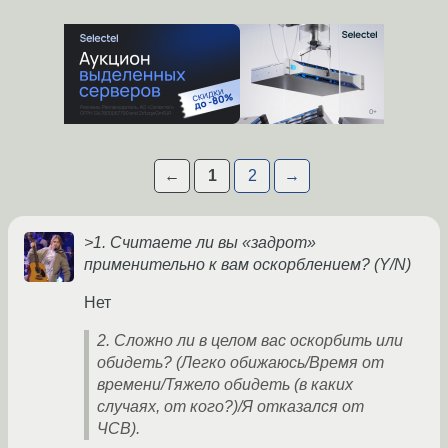
←
1
2
→
>1. Считаете ли вы «задрот»
применительно к вам оскорблением? (Y/N)
Нет
2. Сложно ли в целом вас оскорбить или
обидеть? (Легко обижаюсь/Время от
времени/Тяжело обидеть (в каких
случаях, от кого?)/Я отказался от
ЧСВ).