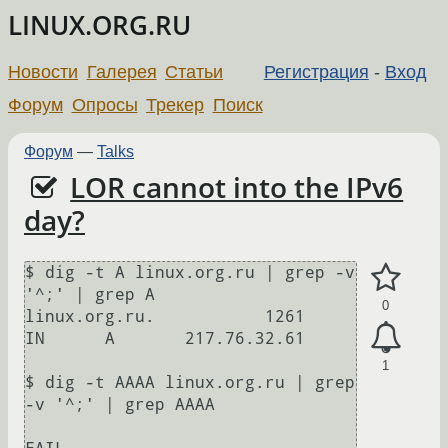
LINUX.ORG.RU
Новости
Галерея
Статьи
Регистрация
-
Вход
Форум
Опросы
Трекер
Поиск
Форум
—
Talks
LOR cannot into the IPv6
day?
$ dig -t A linux.org.ru | grep -v 
'^;' | grep A   

0
linux.org.ru.           1261    
IN      A       217.76.32.61

1
$ dig -t AAAA linux.org.ru | grep 
-v '^;' | grep AAAA
