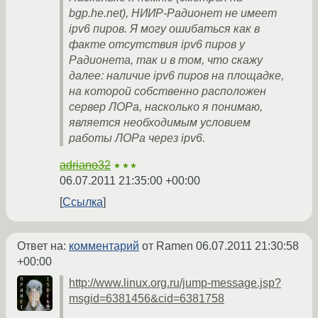
bgp.he.net), НИИР-Радионет не имеет
ipv6 пиров. Я могу ошибаться как в
факте отсутствия ipv6 пиров у
Радионета, так и в том, что скажу
далее: наличие ipv6 пиров на площадке,
на которой собственно расположен
сервер ЛОРа, насколько я понимаю,
является необходимым условием
работы ЛОРа через ipv6.
adriano32
★★★
06.07.2011 21:35:00 +00:00
Ссылка
Ответ на:
комментарий
от Ramen
06.07.2011 21:30:58
+00:00
http://www.linux.org.ru/jump-message.jsp?
msgid=6381456&cid=6381758