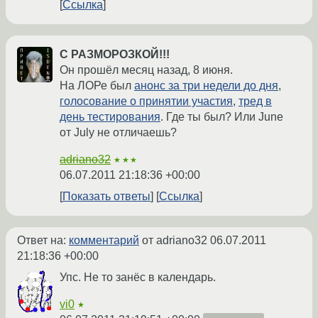
Ссылка
С РАЗМОРОЗКОЙ!!!
Он прошёл месяц назад, 8 июня.
На ЛОРе был
анонс за три недели до дня
,
голосование о принятии участия
,
тред в
день тестирования
. Где ты был? Или June
от July не отличаешь?
adriano32
★★★
06.07.2011 21:18:36 +00:00
Показать ответы
Ссылка
Ответ на:
комментарий
от adriano32
06.07.2011
21:18:36 +00:00
Упс. Не то занёс в календарь.
vi0
★