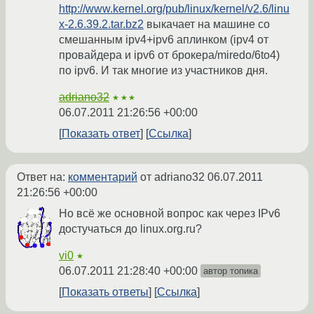
http://www.kernel.org/pub/linux/kernel/v2.6/linu
x-2.6.39.2.tar.bz2
выкачает на машине со
смешанным ipv4+ipv6 аплинком (ipv4 от
провайдера и ipv6 от брокера/miredo/6to4)
по ipv6. И так многие из участников дня.
adriano32
★★★
06.07.2011 21:26:56 +00:00
Показать ответ
Ссылка
Ответ на:
комментарий
от adriano32
06.07.2011
21:26:56 +00:00
Но всё же основной вопрос как через IPv6
достучаться до linux.org.ru?
vi0
★
06.07.2011 21:28:40 +00:00
автор топика
Показать ответы
Ссылка