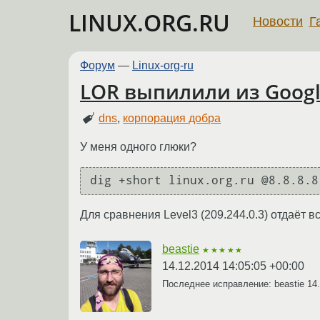
LINUX.ORG.RU
Новости
Г
Форум
—
Linux-org-ru
LOR выпилили из Googl
dns
,
корпорация добра
У меня одного глюки?
Для сравнения Level3 (209.244.0.3) отдаёт в
beastie
★★★★★
14.12.2014 14:05:05 +00:00
Последнее исправление: beastie
14