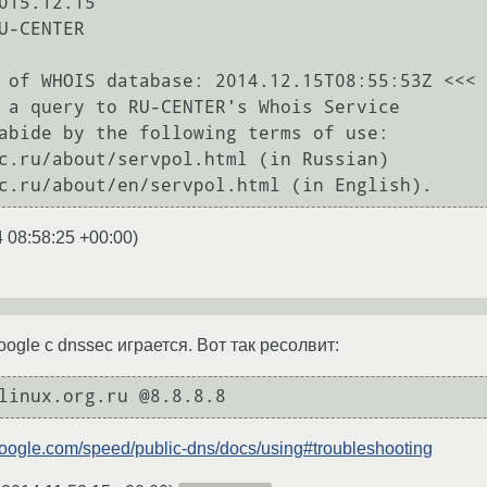
015.12.15

U-CENTER

 of WHOIS database: 2014.12.15T08:55:53Z <<<

 a query to RU-CENTER's Whois Service

abide by the following terms of use:

c.ru/about/servpol.html (in Russian)

 08:58:25 +00:00
)
oogle с dnssec играется. Вот так ресолвит:
.google.com/speed/public-dns/docs/using#troubleshooting