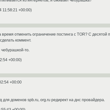
ыпиливается из интернетов, и оживает чебурашка?
4 11:58:21 +00:00
)
 время отменить ограничение постинга с TOR? С десятой п
 сделать коммент.
с чебурашкой-то.
2:54 +00:00
)
02:54 +00:00
q для доменов spb.ru, org.ru редирект на днс провайдера.
:55:43 +00:00
)