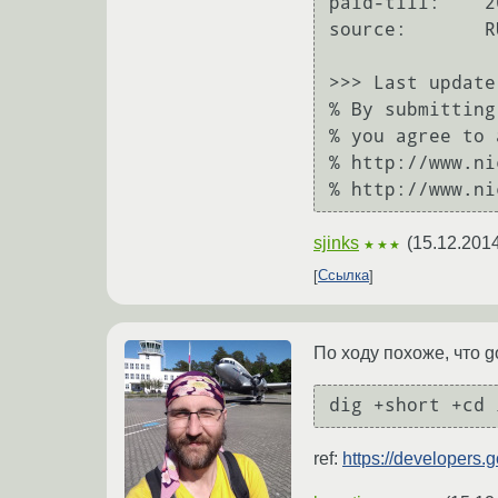
paid-till:    2
source:       R
>>> Last update
% By submitting
% you agree to 
% http://www.ni
sjinks
(
15.12.2014
★★★
Ссылка
По ходу похоже, что g
ref:
https://developers