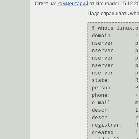
Ответ на:
комментарий
от kim-roader
15.12.2
Надо спрашивать whois.
$ whois linux.o
domain:       L
nserver:      p
nserver:      p
nserver:      p
nserver:      p
nserver:      p
state:        R
person:       P
phone:        +
e-mail:       m
descr:        I
descr:        r
registrar:    R
created:      1