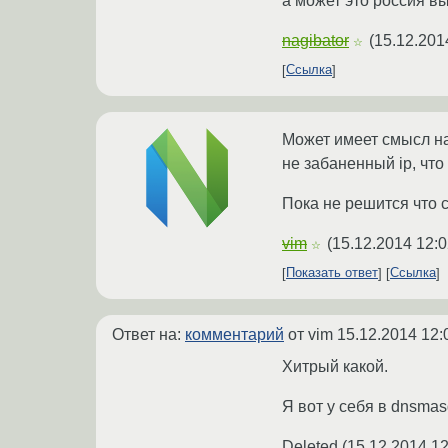
а может это россия в
nagibator
(
15.12.201
☆
Ссылка
Может имеет смысл на
не забаненный ip, что
Пока не решится что 
vim
(
15.12.2014 12:0
☆
Показать ответ
Ссылка
Ответ на:
комментарий
от vim
15.12.2014 12:
Хитрый какой.
Я вот у себя в dnsmas
Deleted
(
15.12.2014 12