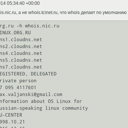
014 05:34:40 +00:00
nic.ru, а не whois.tcinet.ru, что whois делает по умолчанию
rg.ru -h whois.nic.ru

INUX.ORG.RU

ns1.cloudns.net

ns2.cloudns.net

ns4.cloudns.net

ns5.cloudns.net

ns7.cloudns.net

EGISTERED, DELEGATED

rivate person

7 095 4117601

ax.valjanski@gmail.com

nformation about OS Linux for

ussian-speaking linux community

U-CENTER

998.10.21
