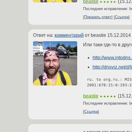
beastie
(
15.12
★★★★★
Последнее исправление: b
Показать ответ
Ссылка
Ответ на:
комментарий
от beastie
15.12.2014 
Или таки где-то в дру
http://www.intodns.
http://dnsviz.net/d/
ru. to org.ru.: MIS
beastie
(
15.12
★★★★★
Последнее исправление: b
Ссылка