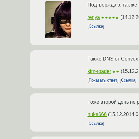
Подтверждаю, так же н
renya
(
14.12.2
★★★★★
Ссылка
Также DNS от Convex в
kim-roader
(
15.12.2
★★
Показать ответ
Ссылка
Тоже второй день не р
nuke666
(
15.12.2014 0
Ссылка