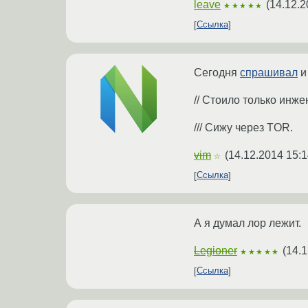
leave
(
14.12.2
★★★★★
Ссылка
Сегодня
спрашивал
и
// Стоило только инж
/// Сижу через TOR.
vim
(
14.12.2014 15:1
☆
Ссылка
А я думал лор лежит.
Legioner
(
14.1
★★★★★
Ссылка