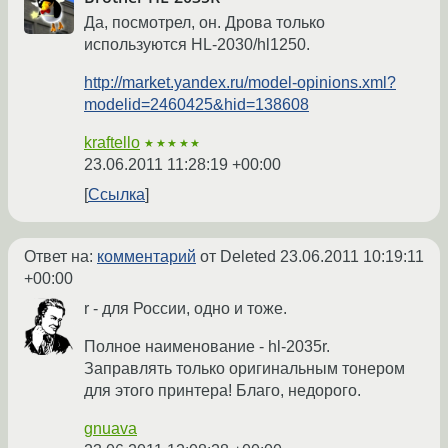
Да, посмотрел, он. Дрова только
используются HL-2030/hl1250.
http://market.yandex.ru/model-opinions.xml?
modelid=2460425&hid=138608
kraftello
★★★★★
23.06.2011 11:28:19 +00:00
Ссылка
Ответ на:
комментарий
от Deleted
23.06.2011 10:19:11
+00:00
r - для России, одно и тоже.
Полное наименование - hl-2035r.
Заправлять только оригинальным тонером
для этого принтера! Благо, недорого.
gnuava