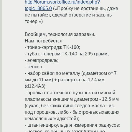
http://forum.workoffice.ru/index.php?
topic=8865.0
(«Пробку не достанешь, даже
не пытайся, сделай отверстие и засыпь
тонер.»)
Вообщем, технология заправки.
Нам потребуется:
- тонер-картридж TK-160;
- туба с тонером TK-140 на 295 грамм;
- электродрель;
- зенкер;
- набор свёрл по металлу (диаметром от 7
мм до 11 мм) + развертка на 12.4 мм
(d12,4A3);
- пробка от аптечного пузырька из мягкой
пластмассы внешним диаметром - 12.5 мм
(сухая, без каких-либо следов масла - из-
под порошков, либо - быстро-высыхающих
немасляных жидкостей);
- штангенциркуль для измерения радиусов;
- несколько обычных газет (чтобы не