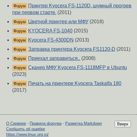
Принтер Kyocera FS-1120D, шумный прогрев
Форум
при первом старте.
(2011)
Цветной принтер или МФУ
(2018)
Форум
KYOCERA FS-1040
(2015)
Форум
Kyocera FS-4300DN
(2013)
Форум
Заправка принтера Kyocera FS1120-D
(2011)
Форум
Приехал заправиться..
(2008)
Форум
Сканер МФУ Kyocera FS-1118MFP в Ubuntu
Форум
(2023)
Печать на принтере Kyocera Taskalfa 180
Форум
(2017)
О Сервере
-
Правила форума
-
Разметка Markdown
Вверх
Сообщить об ошибке
https://www.linux.org.ru/