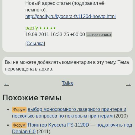
Новый адрес статьи (подправил её
немного):
http://pacify.ru/kyocera-fs1120d-howto.html
pacify
★★★★★
19.09.2011 16:33:25 +00:00
автор топика
Ссылка
Вы не можете добавлять комментарии в эту тему. Тема
перемещена в архив.
←
Talks
→
Похожие темы
выбор монохромного лазерного принтера и
Форум
несколько вопросов по некторым принтерам
(2010)
Принтер Kyocera FS-1120D — подключить под
Форум
Debian 6.0
(2011)