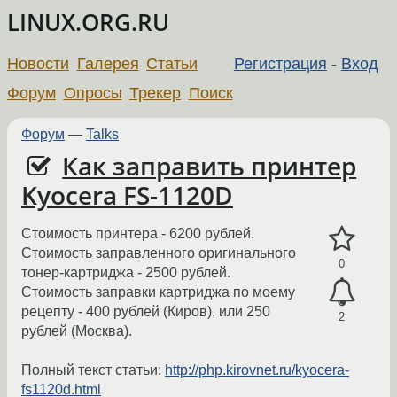
LINUX.ORG.RU
Новости
Галерея
Статьи
Регистрация
-
Вход
Форум
Опросы
Трекер
Поиск
Форум
—
Talks
Как заправить принтер
Kyocera FS-1120D
Стоимость принтера - 6200 рублей.
Стоимость заправленного оригинального
0
тонер-картриджа - 2500 рублей.
Стоимость заправки картриджа по моему
рецепту - 400 рублей (Киров), или 250
2
рублей (Москва).
Полный текст статьи:
http://php.kirovnet.ru/kyocera-
fs1120d.html