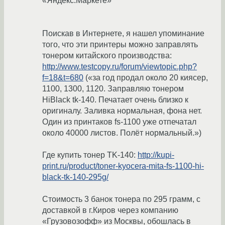
«Яндекс.Маркете»
Поискав в Интернете, я нашел упоминание
того, что эти принтеры можно заправлять
тонером китайского производства:
http://www.testcopy.ru/forum/viewtopic.php?
f=18&t=680
(«за год продал около 20 киясер,
1100, 1300, 1120. Заправляю тонером
HiBlack tk-140. Печатает очень близко к
оригиналу. Заливка нормальная, фона нет.
Один из принтаков fs-1100 уже отпечатал
около 40000 листов. Полёт нормальный.»)
Где купить тонер TK-140:
http://kupi-
print.ru/product/toner-kyocera-mita-fs-1100-hi-
black-tk-140-295g/
Стоимость 3 банок тонера по 295 грамм, с
доставкой в г.Киров через компанию
«Грузовозофф» из Москвы, обошлась в