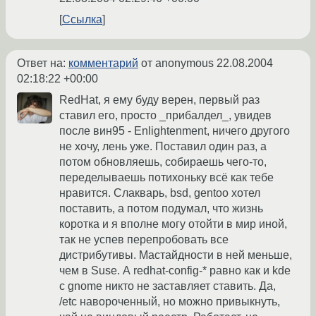
Ссылка
Ответ на:
комментарий
от anonymous
22.08.2004
02:18:22 +00:00
RedHat, я ему буду верен, первый раз
ставил его, просто _прибалдел_, увидев
после вин95 - Enlightenment, ничего другого
не хочу, лень уже. Поставил один раз, а
потом обновляешь, собираешь чего-то,
переделываешь потихоньку всё как тебе
нравится. Слакварь, bsd, gentoo хотел
поставить, а потом подумал, что жизнь
коротка и я вполне могу отойти в мир иной,
так не успев перепробовать все
дистрибутивы. Мастайдности в ней меньше,
чем в Suse. А redhat-config-* равно как и kde
с gnome никто не заставляет ставить. Да,
/etc навороченный, но можно привыкнуть,