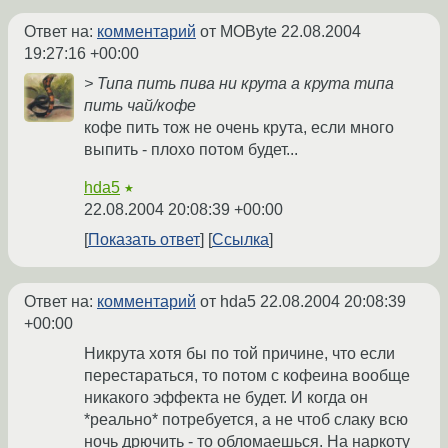
Ответ на:
комментарий
от MOByte
22.08.2004
19:27:16 +00:00
> Типа пить пива ни крута а крута типа
пить чай/кофе
кофе пить тож не очень крута, если много
выпить - плохо потом будет...
hda5
★
22.08.2004 20:08:39 +00:00
Показать ответ
Ссылка
Ответ на:
комментарий
от hda5
22.08.2004 20:08:39
+00:00
Никрута хотя бы по той причине, что если
перестараться, то потом с кофеина вообще
никакого эффекта не будет. И когда он
*реально* потребуется, а не чтоб слаку всю
ночь дрючить - то обломаешься. На наркоту