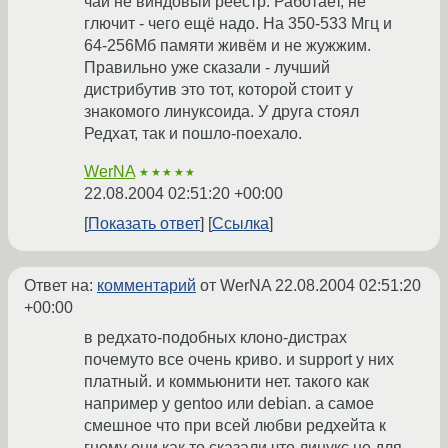
чай не виндовый реестр. Работает, не
глючит - чего ещё надо. На 350-533 Мгц и
64-256Мб памяти живём и не жужжим.
Правильно уже сказали - лучший
дистрибутив это тот, которой стоит у
знакомого линуксоида. У друга стоял
Редхат, так и пошло-поехало.
WerNA
★★★★★
22.08.2004 02:51:20 +00:00
Показать ответ
Ссылка
Ответ на:
комментарий
от WerNA
22.08.2004 02:51:20
+00:00
в редхато-подобных клоно-дистрах
почемуто все очень криво. и support у них
платный. и коммьюнити нет. такого как
например у gentoo или debian. а самое
смешное что при всей любви редхейта к
гному они как то сказали что линукс не для