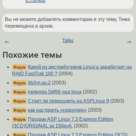
Ссылка
Вы не можете добавлять комментарии в эту тему. Тема
перемещена в архив.
←
Talks
→
Похожие темы
Какой из дистрибутивов Linus'a заработает на
Форум
RAID FastTrak 100 ?
(2004)
libXm.so.2
(2003)
Форум
motorola SM56 под linux
(2002)
Форум
Стоит ли переходить на ASPLinux 9
(2003)
Форум
как настроить «скроллер»
(2003)
Форум
Продам ASP Linux 7.3 Express Edition
Форум
(3CD)ORIGINAL за 150руб.
(2002)
Продам ASP Linux 7.3 Express Edition (3CD)
Форум