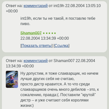
Ответ на:
комментарий
от int19h
22.08.2004 13:05:10
+00:00
int19h, если ты не такой, я поставлю тебе
пиво.
Shaman007
★★★★★
22.08.2004 13:34:39 +00:00
Показать ответы
Ссылка
Ответ на:
комментарий
от Shaman007
22.08.2004
13:34:39 +00:00
Ну допустим, я тоже слакварщик, но ничем
лучше других себя не считаю,
просто дистр нравится. А то что среди
слакварщиков очень много дебилов --это, к
сожалению, правда:(. Поставили "крутой"
дистр -- и уже считают себя королями
жизни:)