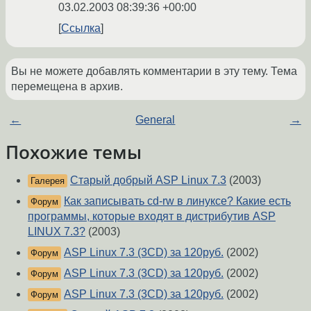
03.02.2003 08:39:36 +00:00
Ссылка
Вы не можете добавлять комментарии в эту тему. Тема
перемещена в архив.
←
General
→
Похожие темы
Старый добрый ASP Linux 7.3
(2003)
Галерея
Как записывать cd-rw в линуксе? Какие есть
Форум
программы, которые входят в дистрибутив ASP
LINUX 7.3?
(2003)
ASP Linux 7.3 (3CD) за 120руб.
(2002)
Форум
ASP Linux 7.3 (3CD) за 120руб.
(2002)
Форум
ASP Linux 7.3 (3CD) за 120руб.
(2002)
Форум