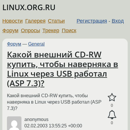
LINUX.ORG.RU
Новости
Галерея
Статьи
Регистрация
-
Вход
Форум
Опросы
Трекер
Поиск
Форум
—
General
Какой внешний CD-RW
купить, чтобы наверняка в
Linux через USB работал
(ASP 7.3)?
Какой внешний CD-RW купить, чтобы
наверняка в Linux через USB работал (ASP
0
7.3)?
anonymous
0
02.02.2003 13:55:25 +00:00