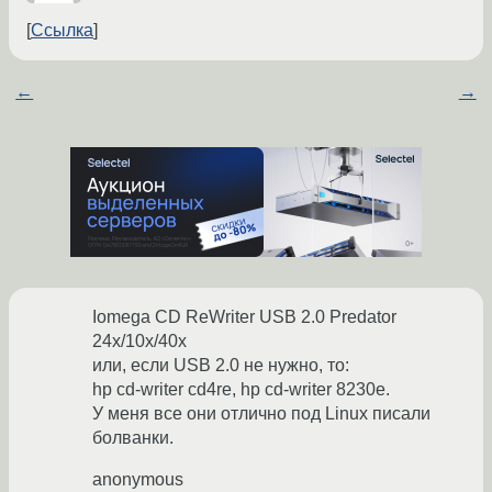
Ссылка
←
→
Iomega CD ReWriter USB 2.0 Predator
24x/10x/40x
или, если USB 2.0 не нужно, то:
hp cd-writer cd4re, hp cd-writer 8230e.
У меня все они отлично под Linux писали
болванки.
anonymous