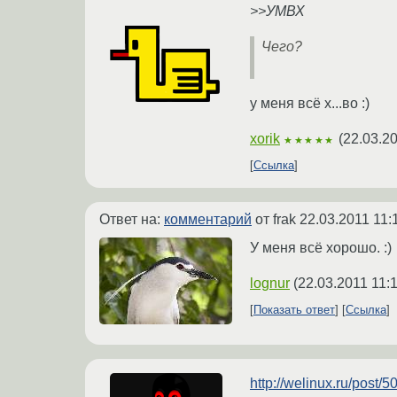
>>УМВХ
Чего?
у меня всё х...во :)
xorik
(
22.03.20
★★★★★
Ссылка
Ответ на:
комментарий
от frak
22.03.2011 11:
У меня всё хорошо. :)
lognur
(
22.03.2011 11:
Показать ответ
Ссылка
http://welinux.ru/post/5