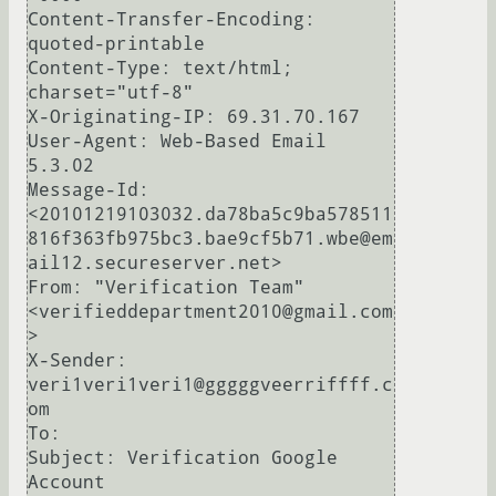
Content-Transfer-Encoding: 
quoted-printable

Content-Type: text/html; 
charset="utf-8"

X-Originating-IP: 69.31.70.167

User-Agent: Web-Based Email 
5.3.02

Message-Id: 
<20101219103032.da78ba5c9ba578511
816f363fb975bc3.bae9cf5b71.wbe@em
ail12.secureserver.net>

From: "Verification Team" 
<verifieddepartment2010@gmail.com
>

X-Sender: 
veri1veri1veri1@gggggveerriffff.c
om

To:

Subject: Verification Google 
Account
