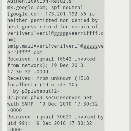
Authentication-Results: 
mx.google.com; spf=neutral 
(google.com: 173.201.192.56 is 
neither permitted nor denied by 
best guess record for domain of 
veri1veri1veri1@gggggveerriffff.c
om) 
smtp.mail=veri1veri1veri1@gggggve
erriffff.com

Received: (qmail 16542 invoked 
from network); 19 Dec 2010 
17:30:32 -0000

Received: from unknown (HELO 
localhost) (10.6.243.10)

  by p3plwbeout12-
02.prod.phx3.secureserver.net 
with SMTP; 19 Dec 2010 17:30:32 
-0000

Received: (qmail 30621 invoked by 
uid 99); 19 Dec 2010 17:30:32 
-0000
