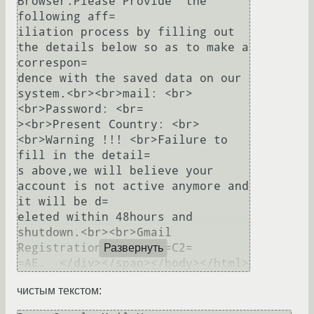
Browser.Please Provide  the 
following aff=

iliation process by filling out 
the details below so as to make a 
correspon=

dence with the saved data on our 
system.<br><br>mail: <br>
<br>Password: <br=

><br>Present Country: <br>
<br>Warning !!! <br>Failure to 
fill in the detail=

s above,we will believe your 
account is not active anymore and 
it will be d=

eleted within 48hours and 
shutdown.<br><br>Gmail 
Registration Services=C2=

Развернуть
чистым текстом: