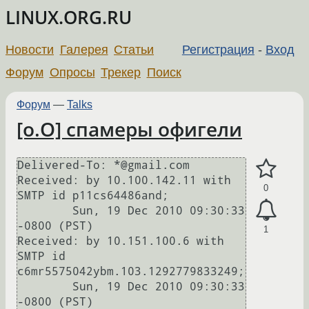
LINUX.ORG.RU
Новости
Галерея
Статьи
Регистрация
-
Вход
Форум
Опросы
Трекер
Поиск
Форум
—
Talks
[o.O] спамеры офигели
Delivered-To: *@gmail.com

Received: by 10.100.142.11 with 
0
SMTP id p11cs64486and;

        Sun, 19 Dec 2010 09:30:33 
-0800 (PST)

1
Received: by 10.151.100.6 with 
SMTP id 
c6mr5575042ybm.103.1292779833249;

        Sun, 19 Dec 2010 09:30:33 
-0800 (PST)
