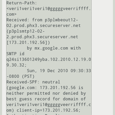
Return-Path: 
<veri1veri1veri1@gggggveerriffff.
com>

Received: from p3plwbeout12-
02.prod.phx3.secureserver.net 
(p3plsmtp12-02-
2.prod.phx3.secureserver.net 
[173.201.192.56])

        by mx.google.com with 
SMTP id 
q24si13601249yba.102.2010.12.19.0
9.30.32;

        Sun, 19 Dec 2010 09:30:33 
-0800 (PST)

Received-SPF: neutral 
(google.com: 173.201.192.56 is 
neither permitted nor denied by 
best guess record for domain of 
veri1veri1veri1@gggggveerriffff.c
om) client-ip=173.201.192.56;
