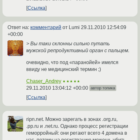
Ссылка
Ответ на:
комментарий
от Lumi
29.11.2010 12:54:09
+00:00
> Вы таки склонны сильно путать
мужской репродуктивный орган с пальцем.
очевидно, что под «паранойей» имелся
ввиду не медицинский термин ;)
Chaser_Andrey
★★★★★
29.11.2010 13:04:12 +00:00
автор топика
Ссылка
ripn.net. Можно зарегать в зонах .org.ru,
.pp.ru и .net.ru. Однако процесс регистрации
геморройный: они регают всего 4 домена в
час, потому на регистрацию можешь убить