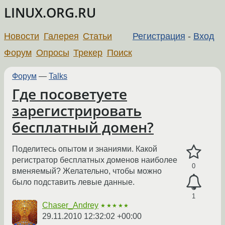
LINUX.ORG.RU
Новости
Галерея
Статьи
Регистрация
-
Вход
Форум
Опросы
Трекер
Поиск
Форум
—
Talks
Где посоветуете
зарегистрировать
бесплатный домен?
Поделитесь опытом и знаниями. Какой
регистратор бесплатных доменов наиболее
0
вменяемый? Желательно, чтобы можно
было подставить левые данные.
1
Chaser_Andrey
★★★★★
29.11.2010 12:32:02 +00:00