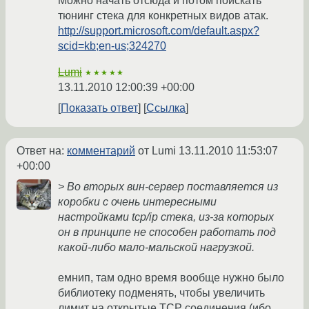
Можно начать отсюда и потом поискать
тюнинг стека для конкретных видов атак.
http://support.microsoft.com/default.aspx?
scid=kb;en-us;324270
Lumi
★★★★★
13.11.2010 12:00:39 +00:00
Показать ответ
Ссылка
Ответ на:
комментарий
от Lumi
13.11.2010 11:53:07
+00:00
> Во вторых вин-сервер поставляется из
коробки с очень интересными
настройками tcp/ip стека, из-за которых
он в принципе не способен работать под
какой-либо мало-мальской нагрузкой.
емнип, там одно время вообще нужно было
библиотеку подменять, чтобы увеличить
лимит на открытые TCP соединения (ибо