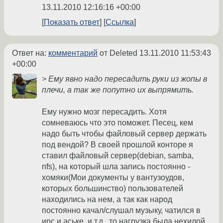
13.11.2010 12:16:16 +00:00
Показать ответ
Ссылка
Ответ на:
комментарий
от Deleted
13.11.2010 11:53:43
+00:00
> Ему явно надо пересадить руки из жопы в
плечи, а так же попутно их выпрямить.
Ему нужно мозг пересадить. Хотя
сомневаюсь что это поможет. Песец, кем
надо быть чтобы файловый сервер держать
под вендой? В своей прошлой конторе я
ставил файловый сервер(debian, samba,
nfs), на который шла запись постоянно -
хомяки(Мои документы у вантузоудов,
которых большинство) пользователей
находились на нем, а так как народ
постоянно качал/слушал музыку, чатился в
ирс и аське, и т.д., то нагрузка была нехилой,