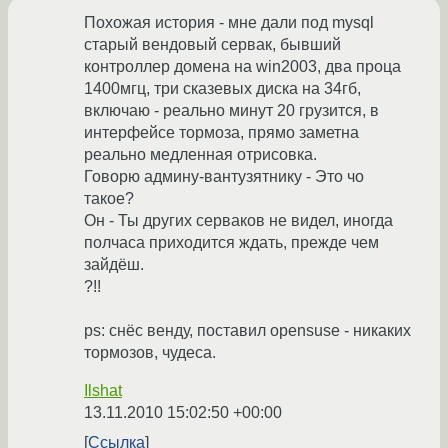
Похожая история - мне дали под mysql
старый вендовый сервак, бывший
контроллер домена на win2003, два проца
1400мгц, три сказевых диска на 34гб,
включаю - реально минут 20 грузится, в
интерфейсе тормоза, прямо заметна
реально медленная отрисовка.
Говорю админу-вантузятнику - Это чо
такое?
Он - Ты других серваков не видел, иногда
полчаса приходится ждать, прежде чем
зайдёш.
?!!
ps: снёс венду, поставил opensuse - никаких
тормозов, чудеса.
Ilshat
13.11.2010 15:02:50 +00:00
Ссылка