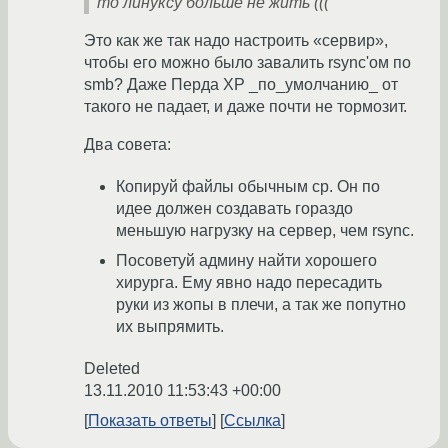
то линуксу больше не жить (((
Это как же так надо настроить «сервир»,
чтобы его можно было завалить rsync'ом по
smb? Даже Перда XP _по_умолчанию_ от
такого не падает, и даже почти не тормозит.
Два совета:
Копируй файлы обычным cp. Он по
идее должен создавать гораздо
меньшую нагрузку на сервер, чем rsync.
Посоветуй админу найти хорошего
хирурга. Ему явно надо пересадить
руки из жопы в плечи, а так же попутно
их выпрямить.
Deleted
13.11.2010 11:53:43 +00:00
Показать ответы
Ссылка