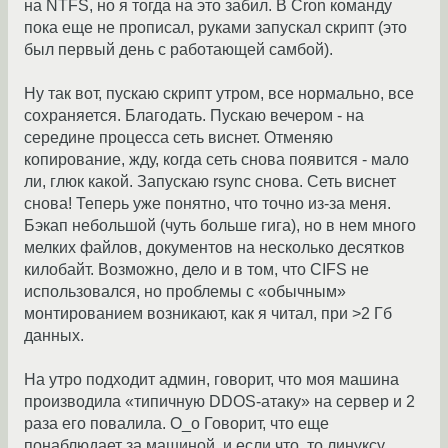
на NTFS, но я тогда на это забил. В Cron команду
пока еще не прописал, руками запускал скрипт (это
был первый день с работающей самбой).
Ну так вот, пускаю скрипт утром, все нормально, все
сохраняется. Благодать. Пускаю вечером - на
середине процесса сеть виснет. Отменяю
копирование, жду, когда сеть снова появится - мало
ли, глюк какой. Запускаю rsync снова. Сеть виснет
снова! Теперь уже понятно, что точно из-за меня.
Бэкап небольшой (чуть больше гига), но в нем много
мелких файлов, документов на несколько десятков
килобайт. Возможно, дело и в том, что CIFS не
использовался, но проблемы с «обычным»
монтированием возникают, как я читал, при >2 Гб
данных.
На утро подходит админ, говорит, что моя машина
производила «типичную DDOS-атаку» на сервер и 2
раза его повалила. O_o Говорит, что еще
понаблюдает за машиной, и если что, то линуксу