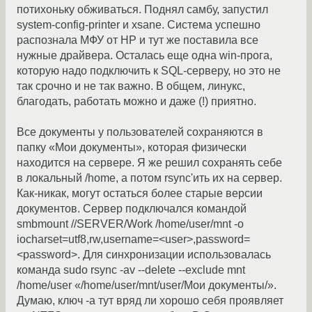
потихоньку обживаться. Поднял самбу, запустил
system-config-printer и xsane. Система успешно
распознала МФУ от HP и тут же поставила все
нужные драйвера. Осталась еще одна win-прога,
которую надо подключить к SQL-серверу, но это не
так срочно и не так важно. В общем, линукс,
благодать, работать можно и даже (!) приятно.
Все документы у пользователей сохраняются в
папку «Мои документы», которая физически
находится на сервере. Я же решил сохранять себе
в локальный /home, а потом rsync'ить их на сервер.
Как-никак, могут остаться более старые версии
документов. Сервер подключался командой
smbmount //SERVER/Work /home/user/mnt -o
iocharset=utf8,rw,username=<user>,password=
<password>. Для синхронизации использовалась
команда sudo rsync -av --delete --exclude mnt
/home/user «/home/user/mnt/user/Мои документы/».
Думаю, ключ -a тут вряд ли хорошо себя проявляет