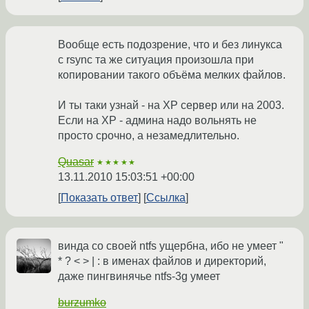
Вообще есть подозрение, что и без линукса
с rsync та же ситуация произошла при
копировании такого объёма мелких файлов.
И ты таки узнай - на XP сервер или на 2003.
Если на XP - админа надо вольнять не
просто срочно, а незамедлительно.
Quasar
★★★★★
13.11.2010 15:03:51 +00:00
Показать ответ
Ссылка
винда со своей ntfs ущербна, ибо не умеет "
* ? < > | : в именах файлов и директорий,
даже пингвинячье ntfs-3g умеет
burzumko