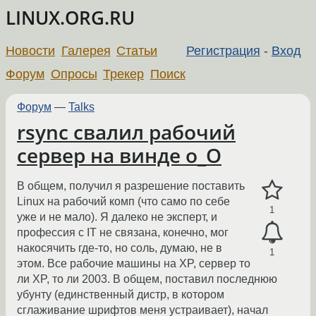
LINUX.ORG.RU
Новости
Галерея
Статьи
Регистрация
-
Вход
Форум
Опросы
Трекер
Поиск
Форум
—
Talks
rsync свалил рабочий
сервер на винде o_O
В общем, получил я разрешение поставить
Linux на рабочий комп (что само по себе
1
уже и не мало). Я далеко не эксперт, и
профессия с IT не связана, конечно, мог
накосячить где-то, но соль, думаю, не в
1
этом. Все рабочие машины на XP, сервер то
ли XP, то ли 2003. В общем, поставил последнюю
убунту (единственный дистр, в котором
сглаживание шрифтов меня устраивает), начал