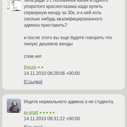
типа ради 3 с половиной калек и одного
упоротого красноглазика надо купить
серверную венду за 30к, и к ней хоть
сколько нибудь квалифицированного
админа приставить?
и после этого вы еще будете говорить что
линукс дешевле венды
слов нет
theurs
★★
14.11.2010 08:28:06 +00:00
Ссылка
Ищите нормального админа а не студента.
ei-grad
★★★★★
14.11.2010 08:31:22 +00:00