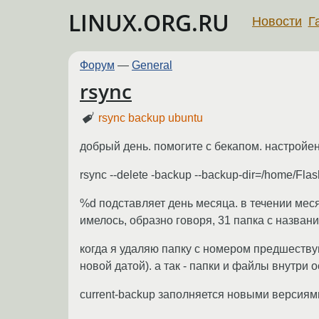
LINUX.ORG.RU
Новости
Г
Форум
—
General
rsync
rsync backup ubuntu
добрый день. помогите с бекапом. настройе
rsync --delete -backup --backup-dir=/home/Flas
%d подставляет день месяца. в течении мес
имелось, образно говоря, 31 папка с названи
когда я удаляю папку с номером предшествую
новой датой). а так - папки и файлы внутри 
current-backup заполняется новыми версиями