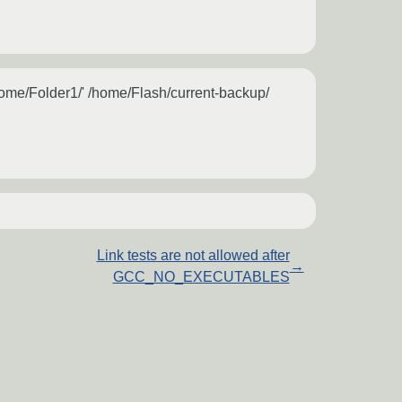
home/Folder1/' /home/Flash/current-backup/
Link tests are not allowed after
→
GCC_NO_EXECUTABLES