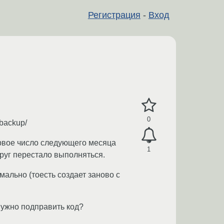
Регистрация
-
Вход
0
-backup/
ервое число следующего месяца
1
вдруг перестало выполняться.
мально (тоесть создает заново с
 нужно подправить код?