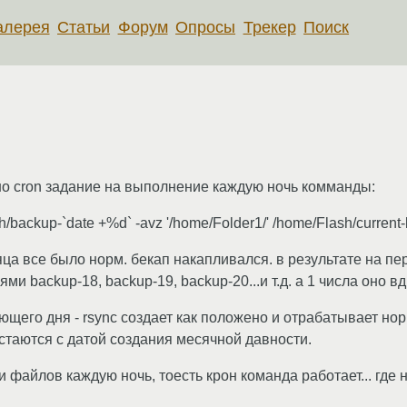
алерея
Статьи
Форум
Опросы
Трекер
Поиск
но cron задание на выполнение каждую ночь комманды:
h/backup-`date +%d` -avz '/home/Folder1/' /home/Flash/current
яца все было норм. бекап накапливался. в результате на п
ями backup-18, backup-19, backup-20...и т.д. а 1 числа оно 
щего дня - rsync создает как положено и отрабатывает нор
остаются с датой создания месячной давности.
 файлов каждую ночь, тоесть крон команда работает... где