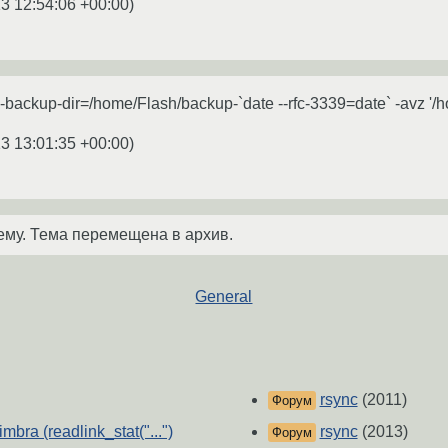
3 12:54:06 +00:00
)
--backup-dir=/home/Flash/backup-`date --rfc-3339=date` -avz '/
3 13:01:35 +00:00
)
ему. Тема перемещена в архив.
General
rsync
(2011)
Форум
ra (readlink_stat("...")
rsync
(2013)
Форум