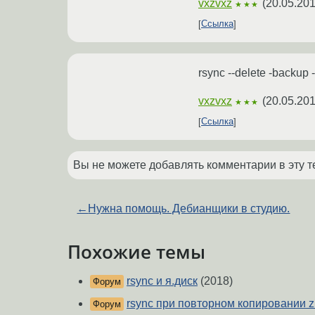
vxzvxz
(
20.05.201
★★★
Ссылка
rsync --delete -backup 
vxzvxz
(
20.05.201
★★★
Ссылка
Вы не можете добавлять комментарии в эту т
←
Нужна помощь. Дебианщики в студию.
Похожие темы
rsync и я.диск
(2018)
Форум
rsync при повторном копировании zimb
Форум