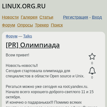
LINUX.ORG.RU
Новости
Галерея
Статьи
Регистрация
-
Вход
Форум
Опросы
Трекер
Поиск
Форум
—
Talks
[PR] Олимпиада
Всем привет!
0
Новость-новость!!
Сегодня стартовала олимпиада для
специалистов в области Open source и Unix.
0
Регаться можно уже сегодня на root.yandex.ru.
Начало всего хорошего-доброго-светлого 11 и 15
октября.
И конечно о падараньках!!! Помимо всяких