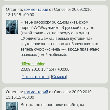
Ответ на:
комментарий
от Cancellor
20.09.2010
13:16:15 +00:00
Я тебе расскожу об одном китайском
порно^W^Wмультике. В русской озвучке
(какой точно - хз, но походу она одна)
«Ходячего Замка» ведьма пустоши так
круто произносит слово «собаченька», что
теперь суффикс -ен(ь)-к- (вроде правильно
разложил) мой любимый.
different_thing
20.09.2010 13:45:47 +00:00
Показать ответ
Ссылка
Ответ на:
комментарий
от Cancellor
20.09.2010
13:16:15 +00:00
Вот только в приставке ошибка, да.