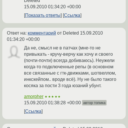
Deleted
15.09.2010 01:34:20 +00:00
Показать ответы
Ссылка
Ответ на:
комментарий
от Deleted
15.09.2010
01:34:20 +00:00
Да не, смысл не в патчах (мне-то не
привыкать - кручу-верчу как хочу и своего
(почти-почти) всегда добиваюсь). Неужели
когда-то подключенные репы (в основном
все связанные с гтк-движками, шотвеллом,
инкскейпом.. вроде всё). Ну не было такого
косяка за пости 3 года юзаний убунт.
amorpher
★★★★★
15.09.2010 01:38:28 +00:00
автор топика
Ссылка