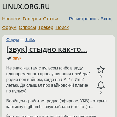
LINUX.ORG.RU
Новости
Галерея
Статьи
Регистрация
-
Вход
Форум
Опросы
Трекер
Поиск
Форум
—
Talks
[звук] стыдно как-то...
звук
Не знаю как там с пульсом (снёс в виду
одновременного прослушивания плейера/
0
радио под вайном, когда на ЛА-7 в Ил-2
летаю. Да слышал про вайновский плагин
по пульсу).
0
Вообщем - работает радио (эфирное, УКВ) - открыл
картинку в gthumb - звук забрало (что-то :) )...
Ёёё, ну ладно ати и тому подобные недоделки.