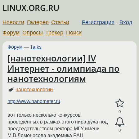
LINUX.ORG.RU
Новости
Галерея
Статьи
Регистрация
-
Вход
Форум
Опросы
Трекер
Поиск
Форум
—
Talks
[нанотехнологии] IV
Интернет - олимпиада по
нанотехнологиям
нанотехнологии
http://www.nanometer.ru
0
вот только несколько конкурсов
проведённых в рамках этого пира духа под
председательством ректора МГУ имени
0
М.В.Ломоносова академика РАН